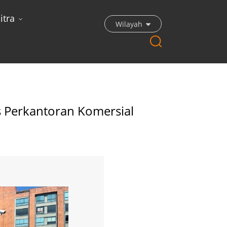
itra
Wilayah
gota, Kolombia
 Perkantoran Komersial