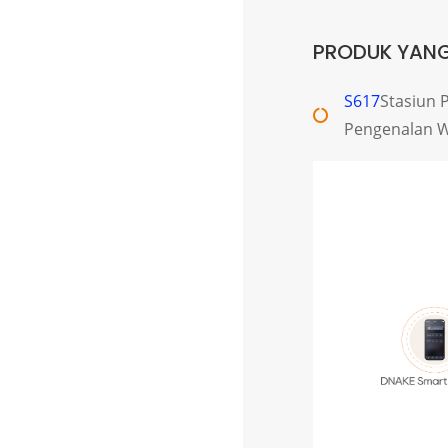
PRODUK YANG
S617
Stasiun 
Pengenalan Wa