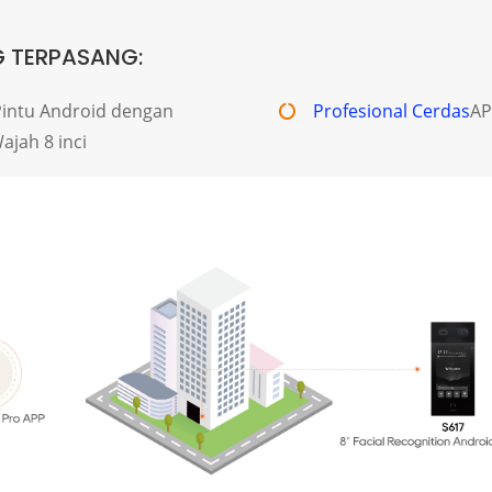
 TERPASANG:
Pintu Android dengan
Profesional Cerdas
AP
jah 8 inci