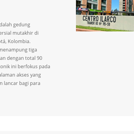
dalah gedung
rsial mutakhir di
tá, Kolombia.
 menampung tiga
n dengan total 90
konik ini berfokus pada
alaman akses yang
n lancar bagi para