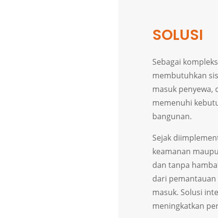
SOLUSI
Sebagai kompleks
membutuhkan sist
masuk penyewa, d
memenuhi kebutuh
bangunan.
Sejak diimplemen
keamanan maupun 
dan tanpa hamba
dari pemantauan w
masuk. Solusi in
meningkatkan pe