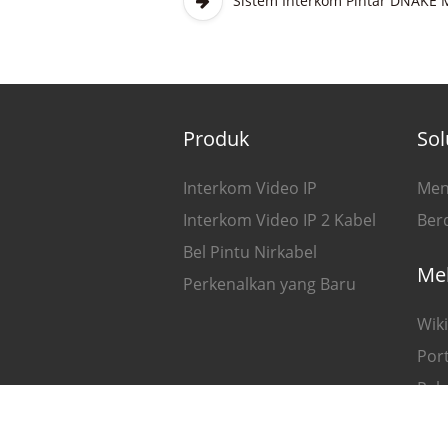
Sistem Interkom Pintar DNAKE 
Produk
Sol
Interkom Video IP
Men
Interkom Video IP 2 Kabel
Ber
Bel Pintu Nirkabel
Me
Perkenalkan yang Baru
Wiki
Port
Pel