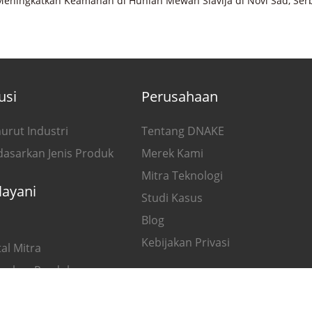
Meningkatkan Keamanan di Hunian Mewah Slavija di Novi Sad, Ser
usi
Perusahaan
urut Industri
Tentang DNAKE
dasarkan Jenis Produk
Merek Kami
Mitra Teknologi
layani
Studi Kasus
Blog
Kebijakan Privasi
al Mitra
acakan Produk