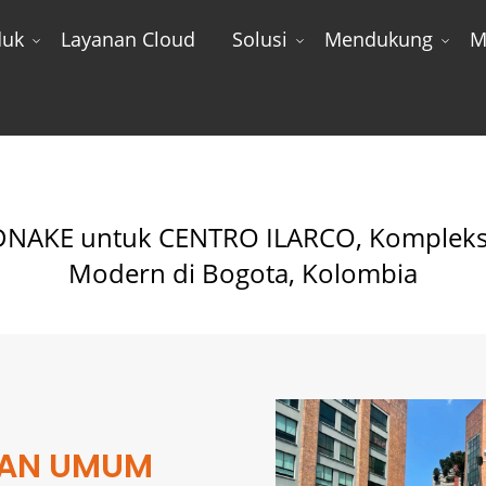
duk
Layanan Cloud
Solusi
Mendukung
M
TRO ILARCO, Kompleks Perkantoran Komersial Modern Di Bo
r DNAKE untuk CENTRO ILARCO, Kompleks
Modern di Bogota, Kolombia
AN UMUM