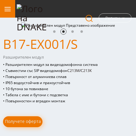
Регион
B17-EX001/S
Разширителен модул
• Разширителен модул за видеодомофонна система
• Съвместим със SIP видеодомофон
С213М
/
С213К
• Повърхност от алуминиева сплав
• IP65 водоустойчив и прахоустойчив
• 10 бутона за повикване
• Табела с име и бутони с подсветка
• Повърхностен и вграден монтаж
Получете оферта