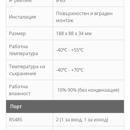
IP рейтинг
IP65
Повърхностен и вграден
Инсталация
монтаж
Размер
188 x 88 x 34 мм
Работна
-40℃ - +55℃
температура
Температура на
-40℃ - +70℃
съхранение
Работна
10%-90% (без кондензация)
влажност
Порт
RS485
2 (1 за вход, 1 за изход)