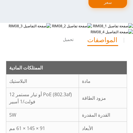
سعر
المواصفات
تحميل
الممتلكات المادية
مادة
البلاستيك
PoE (802.3af) أو تيار مستمر 12
مزود الطاقة
فولت/1 أمبير
القدرة المقدرة
5W
الأبعاد
91 × ​​145 × 61 مم