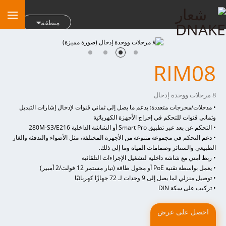
منطقة
RIM08
8 مرحلات ووحدة إدخال
• مدخلات/مخرجات متعددة: يدعم ما يصل إلى ثماني قنوات لإدخال إشارات التبديل
وثماني قنوات للتحكم في إخراج الأجهزة الكهربائية
• التحكم عن بعد عبر تطبيق Smart Pro أو الشاشة الداخلية 280M-S3/E216
• دعم التحكم في مجموعة متنوعة من الأجهزة المختلفة، مثل الأضواء والتدفئة والغاز
الطبيعي والستائر وصمامات المياه وما إلى ذلك.
• ربط أمني مع شاشة داخلية لتشغيل الإجراءات التلقائية
• يعمل بواسطة تقنية PoE أو محول طاقة (تيار مستمر 12 فولت/2 أمبير)
• توصيل منزلي لما يصل إلى 9 وحدات لـ 72 جهازًا كهربائيًا
• تركيب على سكة DIN
احصل على عرض