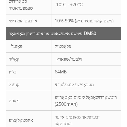
סטאָרידזש
-10℃ - +70℃
טעמפּעראַטור
10%-90% (נישט קאנדענסירנדיק)
אַרבעט הומידיטי
פיזישע אייגנשאפט פון אינעווייניק מאָניטאָר DM50
פּלאַסטיק
פּאַנעל
זילבער/שוואַרץ
קאָליר
64MB
בליץ
9 מעכאַנישע קנעפּלעך
קנעפּל
ריטשאַרדזשאַבאַל ליטיום באַטאַרייע
מאַכט
(2500mAh)
ייבערפלאַך מאַונטינג אָדער
אינסטאַלאַציע
דעסקטאָפּ