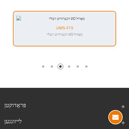
UM5-F19
זיכערהייט רעליי I/O מאָדול
פּראָדוקטן
לייזונגען