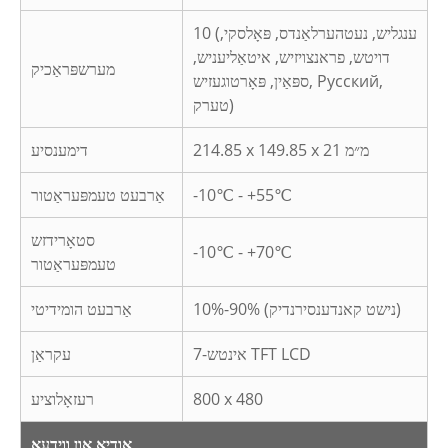
10 (ענגליש, נעטהערלאַנדס, פּאָלסקי,
דויטש, פראנצויזיש, איטאַליעניש,
מערשפּראַכיק
ספּאַין, פּאָרטוגעזיש, Русский,
טערק)
214.85 x 149.85 x 21 מ״מ
דימענסיע
-10℃ - +55℃
אַרבעט טעמפּעראַטור
סטאָרידזש
-10℃ - +70℃
טעמפּעראַטור
10%-90% (נישט קאנדענסירנדיק)
אַרבעט הומידיטי
7-אינטש TFT LCD
עקראַן
800 x 480
רעזאָלוציע
אַודיאָ און ווידעאָ