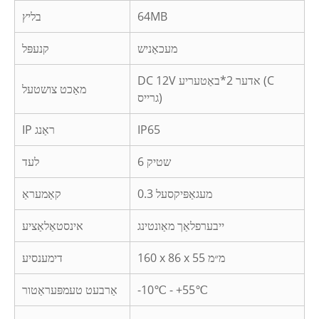
64MB
בליץ
מעכאַניש
קנעפּל
DC 12V אדער 2*באַטעריע (C
מאַכט צושטעל
גרייס)
IP65
IP ראַנג
6 שטיק
לעד
0.3 מעגאַפּיקסעל
קאַמעראַ
ייבערפלאַך מאַונטינג
אינסטאַלאַציע
160 x 86 x 55 מ״מ
דימענסיע
-10℃ - +55℃
אַרבעט טעמפּעראַטור