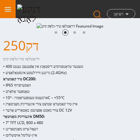
ראַיאָן
דק250
דראָטלאָז טיר-גלאָק קיט
• 400 מעטער טראַנסמיסיע דיסטאַנץ אין אָפֿענעם געגנט
• גרינגע וויירלעסע אינסטאַלאַציע (2.4GHz)
טיר קאַמעראַ DC200:
• IP65 וואַסערפּרוף
• טאַמפּער אַלאַרם
• ארבעטס טעמפּעראַטור: -10°C – +55°C
• איין טיר קאַמעראַ שטיצט צוויי אינעווייניק מאָניטאָרן
• צוויי מאַכט אָפּציעס: באַטאַרייע אָדער DC 12V
אינעווייניק מאָניטאָר DM50:
• 7” TFT LCD, 800 x 480
• רעאַל-צייט מאָניטאָרינג
• איין-שליסל אויפשליסן