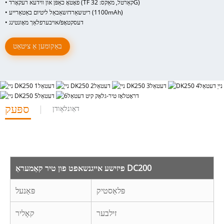
• פאָטאָ כאַפּן און ווידעא רעקאָרד (TF קאַרטל, מאַקס: 32G)
• ריטשאַרדזשאַבאַל ליטיום באַטאַרייע (1100mAh)
• דעסקטאָפּ/אויבערפלאַך מאָונטינג
באַקומען אַ ציטאַט
ספּעק
דאַונלאָודן
פיזישע אייגנשאפט פון טיר קאַמעראַ DC200
פּלאַסטיק
פּאַנעל
זילבער
קאָליר