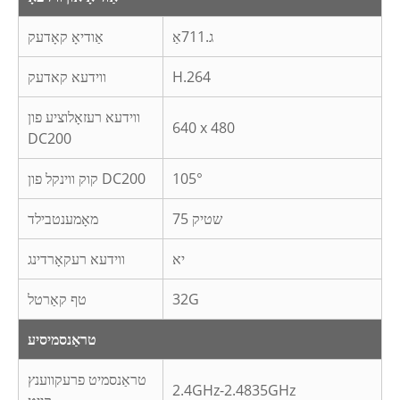
ג.711אַ
אַודיאָ קאָדעק
H.264
ווידעא קאדעק
ווידעא רעזאָלוציע פון ​​
640 x 480
DC200
105°
קוק ווינקל פון DC200
75 שטיק
מאָמענטבילד
יא
ווידעא רעקאָרדינג
32G
טף קאַרטל
טראַנסמיסיע
טראַנסמיט פרעקווענץ
2.4GHz-2.4835GHz