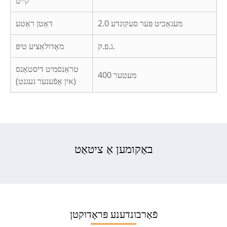
קייט
2.0 מעגאַביט פּער סעקונדע
דאַטן ראַטע
ג.פ.ק.
מאָדולאַציע טיפּ
טראַנסמיט דיסטאַנס
400 מעטער
(אין אָפֿענער געגנט)
באַקומען אַ ציטאַט
פֿאַרבונדענע פּראָדוקטן