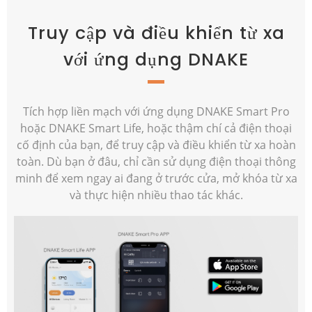
Truy cập và điều khiển từ xa
với ứng dụng DNAKE
Tích hợp liền mạch với ứng dụng DNAKE Smart Pro
hoặc DNAKE Smart Life, hoặc thậm chí cả điện thoại
cố định của bạn, để truy cập và điều khiển từ xa hoàn
toàn. Dù bạn ở đâu, chỉ cần sử dụng điện thoại thông
minh để xem ngay ai đang ở trước cửa, mở khóa từ xa
và thực hiện nhiều thao tác khác.