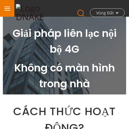
Vùng Đất
Giải pháp liên lạc nội
bộ 4G
Không có màn hình
trong nhà
CÁCH THỨC HOẠT
ĐỘNG?