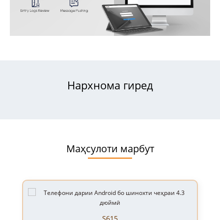
Нархнома гиред
Маҳсулоти марбут
S615