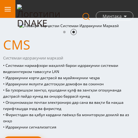
Минтақа
CMS
Системаи идоракунии марказӣ
• Системаи нармафзори маҳаллӣ барои идоракунии системаи
видеоинтерком тавассути LAN
• Идоракунии корти дастрасӣ ва муайянкунии чеҳра
• Идоракунии яклухти дастгоҳҳои домофон ва сокинон
• Ба гузоришҳои зангҳо, кушодани қулф ва зангҳои огоҳкунанда
дастрасӣ пайдо кунед ва онҳоро баррасӣ кунед
• Огоҳиномаҳои почтаи электрониро дар сана ва вақти ба нақша
гирифташуда эҷод ва фиристед
• Фиристодан ва қабул кардани паёмҳо ба мониторҳои дохилӣ ва аз
онҳо
• Идоракунии сигнализатсия