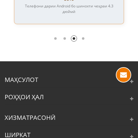
Телефони дарии Android бо шинохти чеҳраи 4.3
дюймӣ
МАҲСУЛОТ
РОҲҲОИ ҲАЛ
ХИЗМАТРАСОНӢ
ШИРКАТ