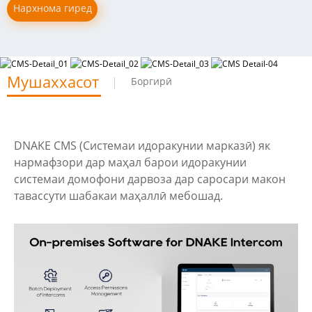
Нархнома гиред
Мушаххасот
Боргирӣ
DNAKE CMS (Системаи идоракунии марказӣ) як
нармафзори дар маҳал барои идоракунии
системаи домофони дарвоза дар саросари макон
тавассути шабакаи маҳаллӣ мебошад.