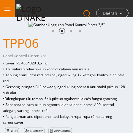
Daérah
TPP06
Panel Kontrol Pinter 3,5”
• Layar IPS 480*320 3,5 inci
• Tilu saluran relay pikeun kontrol cahaya anu mulus
• Tabung émisi infra red internal, ngadukung 12 kategori kontrol alat infra
red
• Gerbang jaringan BLE bawaan, ngadukung operasi anu stabil pikeun 128
sub-alat
•
Dilengkepan tilu tombol fisik pikeun ngahontal aksés fungsi gancang
• Sababaraha cara pikeun ngontrol alat kalebet kontrol APP, kontrol
adegan, sareng kontrol toél
• Pangalaman anu dipersonalisasi kalayan rupa-rupa téma sareng
screensaver