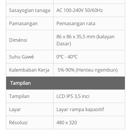
Sasayogian tanaga
AC 100-240V 50/60Hz
Pamasangan
Pemasangan rata
86 x 86 x 35,5 mm (kalayan
Diménsi
Dasar)
Suhu Gawé
0℃ - 40℃
Kalembaban Kerja
5%-90% (Henteu ngembun)
Tampilan
Tampilan
LCD IPS 3,5 inci
Layar
Layar rampa kapasitif
Résolusi
480 x 320