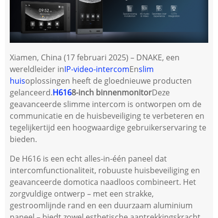
Xiamen, China (17 februari 2025) – DNAKE, een
wereldleider in
IP-video-intercom
En
slim
huis
oplossingen heeft de gloednieuwe producten
gelanceerd.
H616
8-inch binnenmonitor
Deze
geavanceerde slimme intercom is ontworpen om de
communicatie en de huisbeveiliging te verbeteren en
tegelijkertijd een hoogwaardige gebruikerservaring te
bieden.
De H616 is een echt alles-in-één paneel dat
intercomfunctionaliteit, robuuste huisbeveiliging en
geavanceerde domotica naadloos combineert. Het
zorgvuldige ontwerp – met een strakke,
gestroomlijnde rand en een duurzaam aluminium
paneel – biedt zowel esthetische aantrekkingskracht