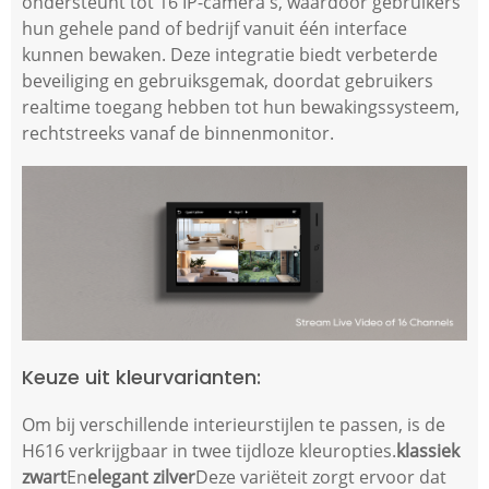
ondersteunt tot 16 IP-camera's, waardoor gebruikers
hun gehele pand of bedrijf vanuit één interface
kunnen bewaken. Deze integratie biedt verbeterde
beveiliging en gebruiksgemak, doordat gebruikers
realtime toegang hebben tot hun bewakingssysteem,
rechtstreeks vanaf de binnenmonitor.
Keuze uit kleurvarianten:
Om bij verschillende interieurstijlen te passen, is de
H616 verkrijgbaar in twee tijdloze kleuropties.
klassiek
zwart
En
elegant zilver
Deze variëteit zorgt ervoor dat