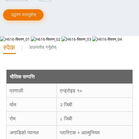
उद्धरण पाउनुहोस्
स्पेक
डाउनलोड गर्नुहोस्
भौतिक सम्पत्ति
प्रणाली
एन्ड्रोइड १०
र्याम
२ जिबी
रोम
८ जिबी
अगाडिको प्यानल
प्लास्टिक + आल्मुनियम