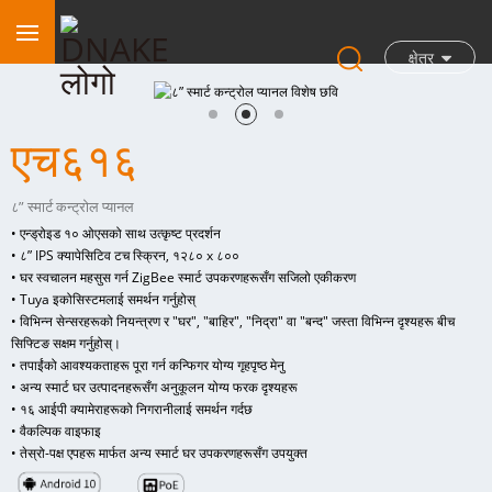
क्षेत्र
एच६१६
८” स्मार्ट कन्ट्रोल प्यानल
• एन्ड्रोइड १० ओएसको साथ उत्कृष्ट प्रदर्शन
• ८” IPS क्यापेसिटिव टच स्क्रिन, १२८० x ८००
• घर स्वचालन महसुस गर्न ZigBee स्मार्ट उपकरणहरूसँग सजिलो एकीकरण
• Tuya इकोसिस्टमलाई समर्थन गर्नुहोस्
• विभिन्न सेन्सरहरूको नियन्त्रण र "घर", "बाहिर", "निद्रा" वा "बन्द" जस्ता विभिन्न दृश्यहरू बीच
सिफ्टिङ सक्षम गर्नुहोस्।
• तपाईंको आवश्यकताहरू पूरा गर्न कन्फिगर योग्य गृहपृष्ठ मेनु
• अन्य स्मार्ट घर उत्पादनहरूसँग अनुकूलन योग्य फरक दृश्यहरू
• १६ आईपी क्यामेराहरूको निगरानीलाई समर्थन गर्दछ
• वैकल्पिक वाइफाइ
• तेस्रो-पक्ष एपहरू मार्फत अन्य स्मार्ट घर उपकरणहरूसँग उपयुक्त