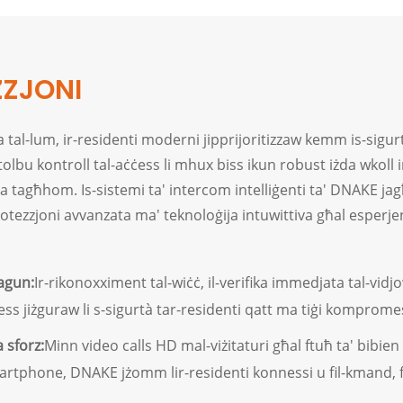
ZZJONI
tal-lum, ir-residenti moderni jipprijoritizzaw kemm is-sigurtà 
lbu kontroll tal-aċċess li mhux biss ikun robust iżda wkoll 
 ħajja tagħhom. Is-sistemi ta' intercom intelliġenti ta' DNAKE 
 protezzjoni avvanzata ma' teknoloġija intuwittiva għal esperje
agun:
Ir-rikonoxximent tal-wiċċ, il-verifika immedjata tal-vidjo
ċess jiżguraw li s-sigurtà tar-residenti qatt ma tiġi komprome
 sforz:
Minn video calls HD mal-viżitaturi għal ftuħ ta' bibie
rtphone, DNAKE jżomm lir-residenti konnessi u fil-kmand, f'