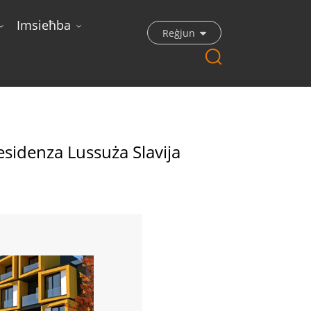
Imsieħba
Reġjun
 Fis-Serbja
Residenza Lussuża Slavija