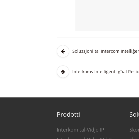
Soluzzjoni ta' Intercom Intelli
Interkoms Intelliġenti għal Resi
Prodotti
Sol
Interkom tal-Vidjo IP
Skon