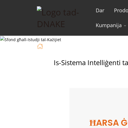
Dar
Prodo
Kumpanija
Dar
Studji Tal-Każijiet
Is-Sistema Intelliġenti Ta' Intercom DNAKE I
Is-Sistema Intelliġenti 
ĦARSA Ġ