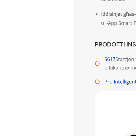
Iddisinjat għas
u l-App Smart Pr
PRODOTTI INS
S617
Stazzjon 
b'Rikonoxxime
Pro Intelliġent