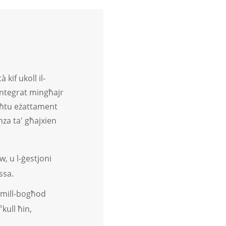
kif ukoll il-
integrat mingħajr
jagħtu eżattament
nza ta' għajxien
w, u l-ġestjoni
ssa.
n mill-bogħod
kull ħin,