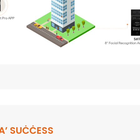
TA’ SUĊĊESS