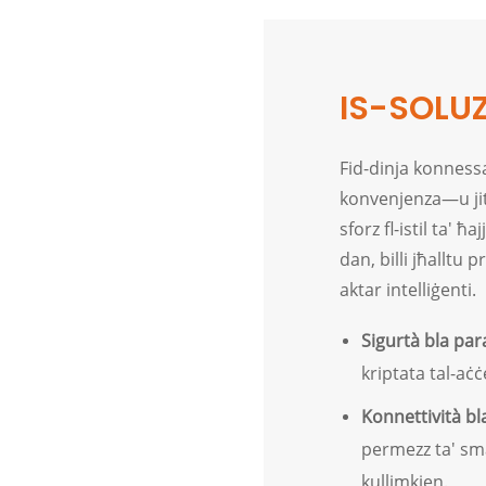
IS-SOLU
Fid-dinja konnessa 
konvenjenza—u jito
sforz fl-istil ta'
dan, billi jħalltu
aktar intelliġenti.
Sigurtà bla par
kriptata tal-aċ
Konnettività bla
permezz ta' sma
kullimkien.