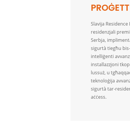
PROĠETT
Slavija Residence
residenzjali premi
Serbja, implimenta
sigurtà tiegħu bis
intelliġenti avvanz
installazzjoni tko
lussuż, u tgħaqqa
teknoloġija avvanza
sigurtà tar-residen
aċċess.