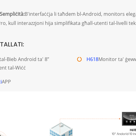
-Sempliċità:
B'interfaċċja li taħdem bl-Android, monitors eleg
o, kull interazzjoni hija simplifikata għall-utenti tal-livelli te
TALLATI:
tal-Bieb Android ta' 8”
H618
Monitor ta' ġeww
nt tal-Wiċċ
i
APP