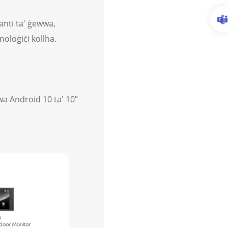
anti ta' ġewwa,
knoloġiċi kollha.
a Android 10 ta' 10”