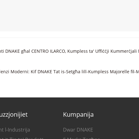
Ispira ruħek!
ġenti DNAKE għal CENTRO ILARCO, Kumpless ta' Uffiċċji Kummerċjali 
denzi Moderni: Kif DNAKE Tat is-Setgħa lill-Kumpless Majorelle fil-
uzzjonijiet
Kumpanija
t l-Industrija
Dwar DNAKE