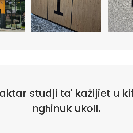
aktar studji ta' każijiet u ki
ngħinuk ukoll.