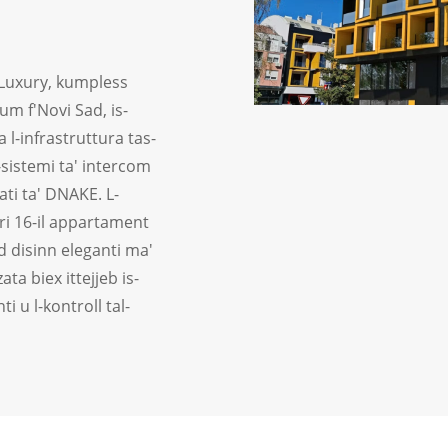
 Luxury, kumpless
um f'Novi Sad, is-
 l-infrastruttura tas-
-sistemi ta' intercom
ati ta' DNAKE. L-
pri 16-il appartament
d disinn eleganti ma'
ta biex ittejjeb is-
ti u l-kontroll tal-