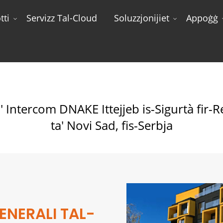
tti
Servizz Tal-Cloud
Soluzzjonijiet
Appoġġ
ttejjeb Is-Sigurtà Fir-Residenza Lussuża Slavija Ta' Novi Sad,
ta' Intercom DNAKE Ittejjeb is-Sigurtà fir-
ta' Novi Sad, fis-Serbja
ENERALI TAL-