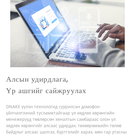
Алсын удирдлага,
Үр ашгийг сайжруулах
DNAKE үүлэн технологид суурилсан домофон
үйлчилгээний тусламжтайгаар үл хөдлөх хөрөнгийн
менежерүүд төвлөрсөн хяналтын самбараас олон үл
хөдлөх хөрөнгийг алсаас удирдах, төхөөрөмжийн төлөв
байдлыг алсаас шалгах, бүртгэлийг харах, мөн гар утасны