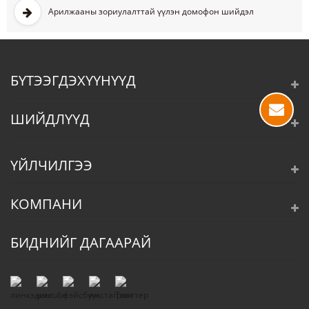
Арилжааны зориулалттай үүлэн домофон шийдэл
БҮТЭЭГДЭХҮҮНҮҮД
ШИЙДЛҮҮД
ҮЙЛЧИЛГЭЭ
КОМПАНИ
БИДНИЙГ ДАГААРАЙ