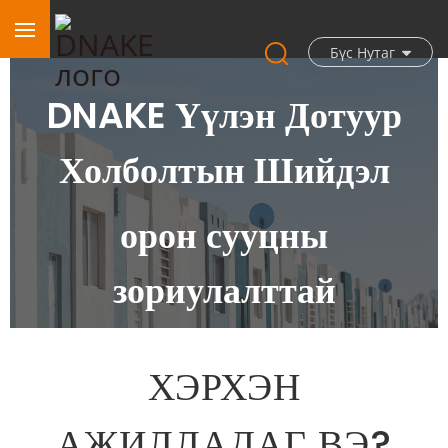
Бүс Нутаг
DNAKE Үүлэн Дотуур
Холболтын Шийдэл
орон сууцны
зориулалттай
ХЭРХЭН
АЖИЛЛАДАГ ВЭ?