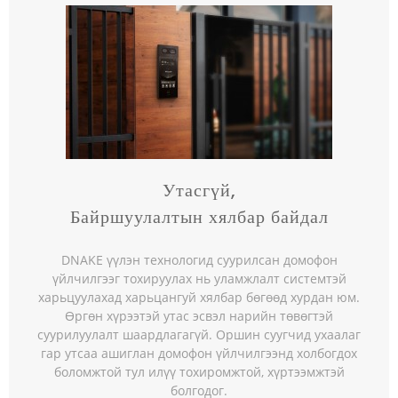
Утасгүй,
Байршуулалтын хялбар байдал
DNAKE үүлэн технологид суурилсан домофон
үйлчилгээг тохируулах нь уламжлалт системтэй
харьцуулахад харьцангуй хялбар бөгөөд хурдан юм.
Өргөн хүрээтэй утас эсвэл нарийн төвөгтэй
суурилуулалт шаардлагагүй. Оршин суугчид ухаалаг
гар утсаа ашиглан домофон үйлчилгээнд холбогдох
боломжтой тул илүү тохиромжтой, хүртээмжтэй
болгодог.