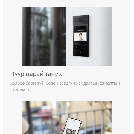
Нүүр царай таних
Холбоо барихгүй болон саадгүй хандалтын хяналтын
туршлага.