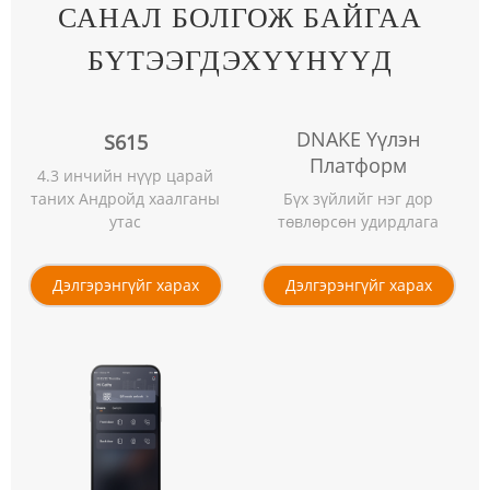
САНАЛ БОЛГОЖ БАЙГАА
БҮТЭЭГДЭХҮҮНҮҮД
DNAKE Үүлэн
S615
Платформ
4.3 инчийн нүүр царай
таних Андройд хаалганы
Бүх зүйлийг нэг дор
утас
төвлөрсөн удирдлага
Дэлгэрэнгүйг харах
Дэлгэрэнгүйг харах