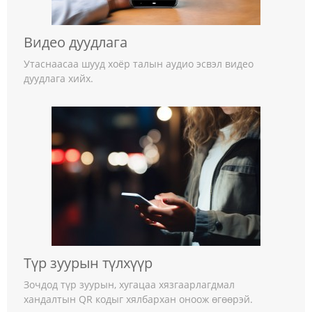
Видео дуудлага
Утаснаасаа шууд хоёр талын аудио эсвэл видео
дуудлага хийх.
Түр зуурын түлхүүр
Зочдод түр зуурын, хугацаа хязгаарлагдмал
хандалтын QR кодыг хялбархан оноож өгөөрэй.