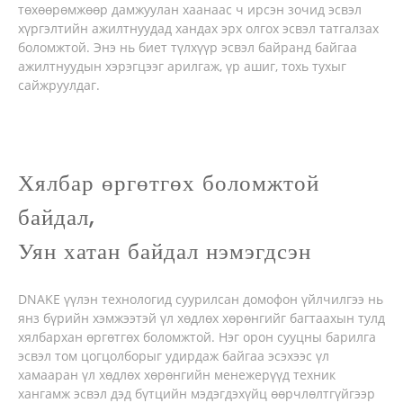
төхөөрөмжөөр дамжуулан хаанаас ч ирсэн зочид эсвэл
хүргэлтийн ажилтнуудад хандах эрх олгох эсвэл татгалзах
боломжтой. Энэ нь биет түлхүүр эсвэл байранд байгаа
ажилтнуудын хэрэгцээг арилгаж, үр ашиг, тохь тухыг
сайжруулдаг.
Хялбар өргөтгөх боломжтой
байдал,
Уян хатан байдал нэмэгдсэн
DNAKE үүлэн технологид суурилсан домофон үйлчилгээ нь
янз бүрийн хэмжээтэй үл хөдлөх хөрөнгийг багтаахын тулд
хялбархан өргөтгөх боломжтой. Нэг орон сууцны барилга
эсвэл том цогцолборыг удирдаж байгаа эсэхээс үл
хамааран үл хөдлөх хөрөнгийн менежерүүд техник
хангамж эсвэл дэд бүтцийн мэдэгдэхүйц өөрчлөлтгүйгээр