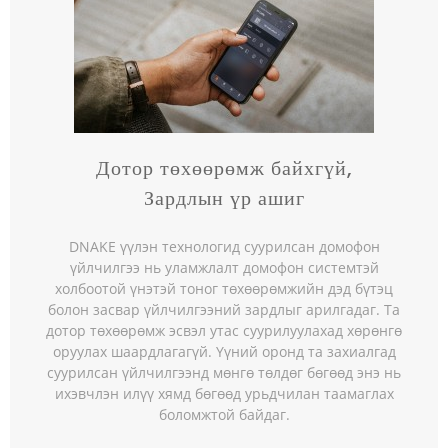
Дотор төхөөрөмж байхгүй,
Зардлын үр ашиг
DNAKE үүлэн технологид суурилсан домофон
үйлчилгээ нь уламжлалт домофон системтэй
холбоотой үнэтэй тоног төхөөрөмжийн дэд бүтэц
болон засвар үйлчилгээний зардлыг арилгадаг. Та
дотор төхөөрөмж эсвэл утас суурилуулахад хөрөнгө
оруулах шаардлагагүй. Үүний оронд та захиалгад
суурилсан үйлчилгээнд мөнгө төлдөг бөгөөд энэ нь
ихэвчлэн илүү хямд бөгөөд урьдчилан таамаглах
боломжтой байдаг.