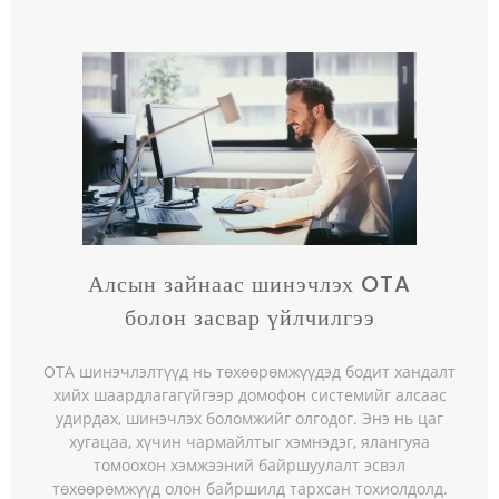
Алсын зайнаас шинэчлэх OTA
болон засвар үйлчилгээ
OTA шинэчлэлтүүд нь төхөөрөмжүүдэд бодит хандалт
хийх шаардлагагүйгээр домофон системийг алсаас
удирдах, шинэчлэх боломжийг олгодог. Энэ нь цаг
хугацаа, хүчин чармайлтыг хэмнэдэг, ялангуяа
томоохон хэмжээний байршуулалт эсвэл
төхөөрөмжүүд олон байршилд тархсан тохиолдолд.