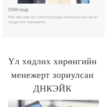
ПИН код
Өөр өөр хувь хүн эсвэл бүлгүүдэд зориулсан уян хатан
хандалтын зөвшөөрөл.
Үл хөдлөх хөрөнгийн
менежерт зориулсан
ДНКЭЙК