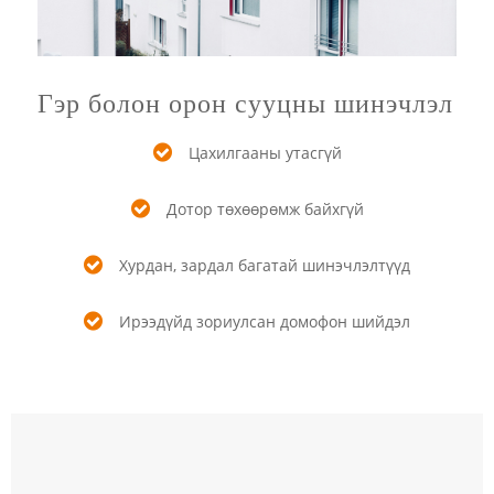
Гэр болон орон сууцны шинэчлэл
Цахилгааны утасгүй
Дотор төхөөрөмж байхгүй
Хурдан, зардал багатай шинэчлэлтүүд
Ирээдүйд зориулсан домофон шийдэл