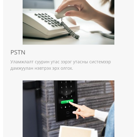
PSTN
Уламжлалт суурин утас зэрэг утасны системээр
дамжуулан нэвтрэх эрх олгох.