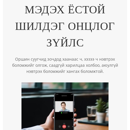
МЭДЭХ ЁСТОЙ
ШИЛДЭГ ОНЦЛОГ
ЗҮЙЛС
Оршин суугчид зочдод хаанаас ч, хэзээ ч нэвтрэх
боломжийг олгож, саадгүй харилцаа холбоо, аюулгүй
нэвтрэх боломжийг хангах боломжтой.