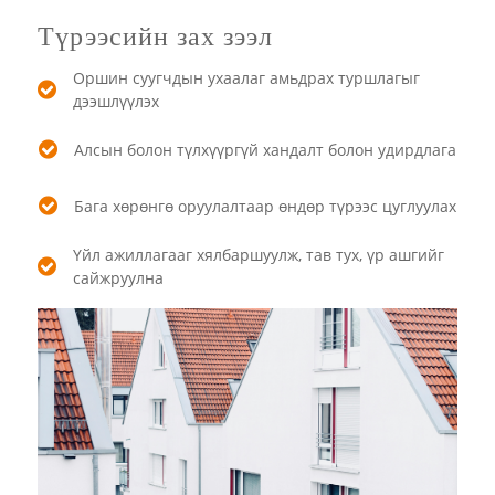
Түрээсийн зах зээл
Оршин суугчдын ухаалаг амьдрах туршлагыг
дээшлүүлэх
Алсын болон түлхүүргүй хандалт болон удирдлага
Бага хөрөнгө оруулалтаар өндөр түрээс цуглуулах
Үйл ажиллагааг хялбаршуулж, тав тух, үр ашгийг
сайжруулна