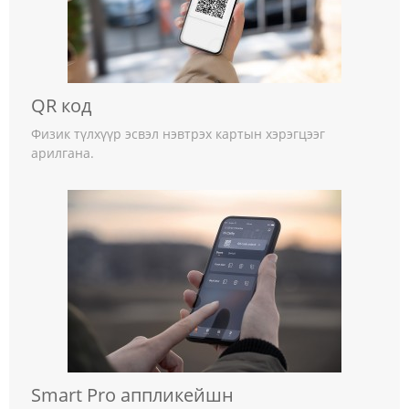
QR код
Физик түлхүүр эсвэл нэвтрэх картын хэрэгцээг
арилгана.
Smart Pro аппликейшн