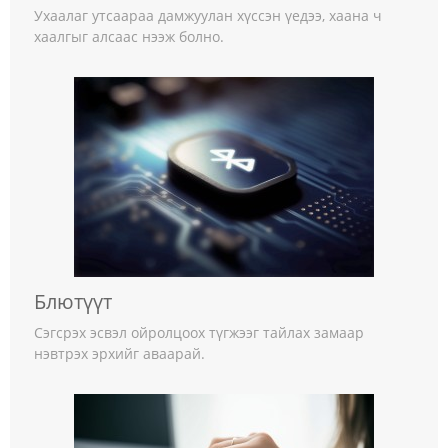
Ухаалаг утсаараа дамжуулан хүссэн үедээ, хаана ч
хаалгыг алсаас нээж болно.
Блютүүт
Сэгсрэх эсвэл ойролцоох түгжээг тайлах замаар
нэвтрэх эрхийг аваарай.