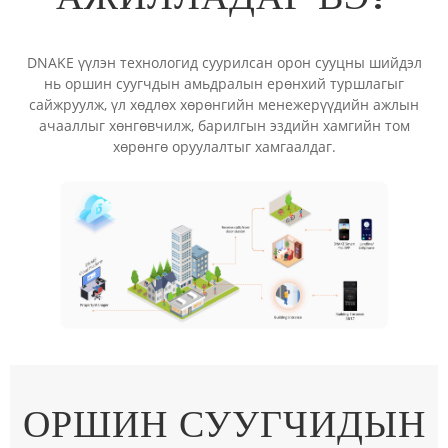
DNAKE үүлэн технологид суурилсан орон сууцны шийдэл
нь оршин суугчдын амьдралын ерөнхий туршлагыг
сайжруулж, үл хөдлөх хөрөнгийн менежерүүдийн ажлын
ачааллыг хөнгөвчилж, барилгын эздийн хамгийн том
хөрөнгө оруулалтыг хамгаалдаг.
ОРШИН СУУГЧИДЫН