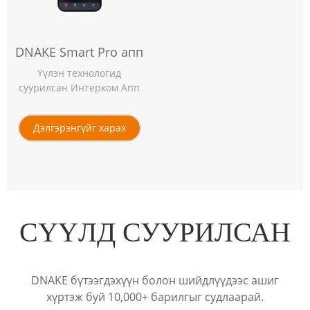
DNAKE Smart Pro апп
Үүлэн технологид
суурилсан Интерком Апп
Дэлгэрэнгүйг харах
СҮҮЛД СУУРИЛСАН
DNAKE бүтээгдэхүүн болон шийдлүүдээс ашиг
хүртэж буй 10,000+ барилгыг судлаарай.