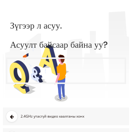
Зүгээр л асуу.
Асуулт байсаар байна уу?
2.4GHz утасгүй видео хаалганы хонх