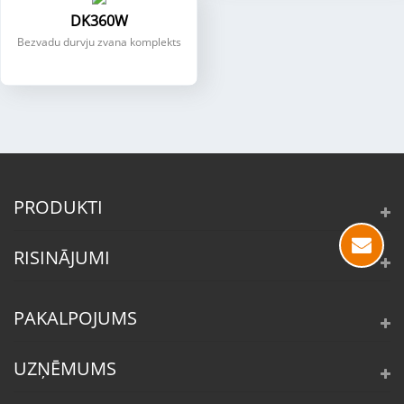
DK360W
Bezvadu durvju zvana komplekts
PRODUKTI
RISINĀJUMI
PAKALPOJUMS
UZŅĒMUMS