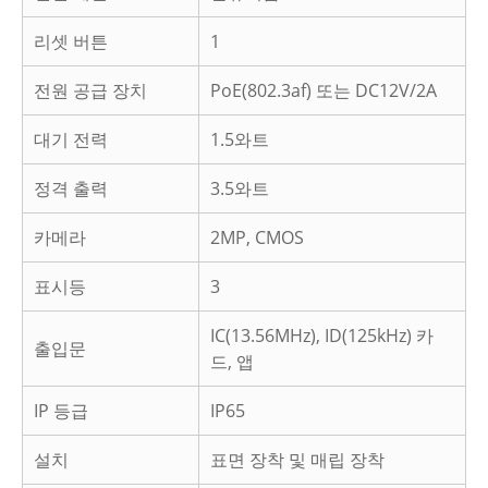
리셋 버튼
1
전원 공급 장치
PoE(802.3af) 또는 DC12V/2A
대기 전력
1.5와트
정격 출력
3.5와트
카메라
2MP, CMOS
표시등
3
IC(13.56MHz), ID(125kHz) 카
출입문
드, 앱
IP 등급
IP65
설치
표면 장착 및 매립 장착