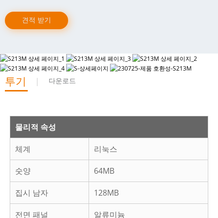
견적 받기
투기
다운로드
물리적 속성
체계
리눅스
숫양
64MB
집시 남자
128MB
전면 패널
알류미늄