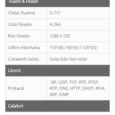
Fuaim & Físeán
Códac Fuaime
G.711
Códc Físeáin
H.264
Rún Físeáin
1280 x 720
Uillinn Féachana
110°(A) / 60°(V) / 125°(D)
Cúiteamh Solais
Solas bán faoi stiúir
Líonrú
SIP, UDP, TCP, RTP, RTSP,
Prótacal
NTP, DNS, HTTP, DHCP, IPV4,
ARP, ICMP
Calafort