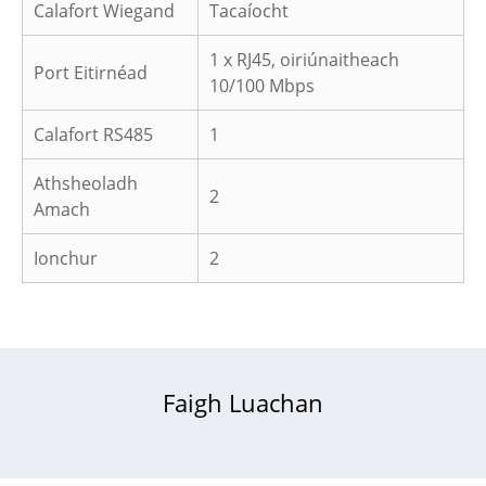
Calafort Wiegand
Tacaíocht
1 x RJ45, oiriúnaitheach
Port Eitirnéad
10/100 Mbps
Calafort RS485
1
Athsheoladh
2
Amach
Ionchur
2
Faigh Luachan