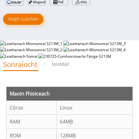
Faigh Luachan
Sonraíocht
Íoslódáil
Maoin Fhisiceach
Córas
Linux
RAM
64MB
ROM
128MB