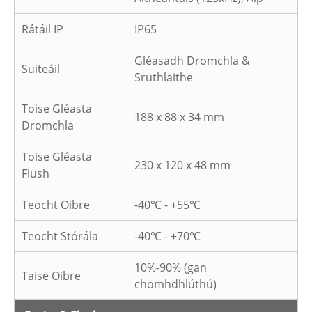
Rátáil IP
IP65
Gléasadh Dromchla &
Suiteáil
Sruthlaithe
Toise Gléasta
188 x 88 x 34 mm
Dromchla
Toise Gléasta
230 x 120 x 48 mm
Flush
Teocht Oibre
-40℃ - +55℃
Teocht Stórála
-40℃ - +70℃
10%-90% (gan
Taise Oibre
chomhdhlúthú)