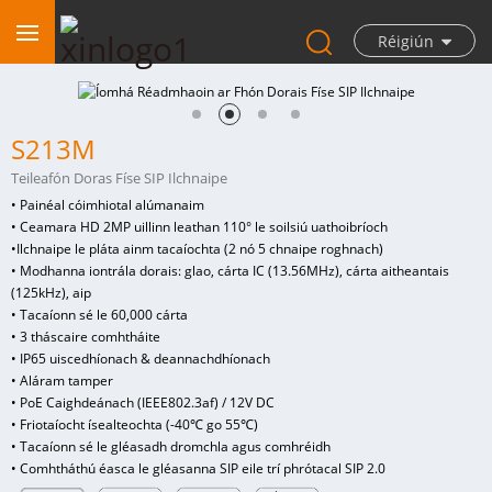
Réigiún
S213M
Teileafón Doras Físe SIP Ilchnaipe
• Painéal cóimhiotal alúmanaim
• Ceamara HD 2MP uillinn leathan 110° le soilsiú uathoibríoch
•
Ilchnaipe le pláta ainm tacaíochta (2 nó 5 chnaipe roghnach)
• Modhanna iontrála dorais: glao, cárta IC (13.56MHz), cárta aitheantais
(125kHz), aip
• Tacaíonn sé le 60,000 cárta
• 3 tháscaire comhtháite
• IP65 uiscedhíonach & deannachdhíonach
• Aláram tamper
• PoE Caighdeánach (IEEE802.3af) / 12V DC
• Friotaíocht ísealteochta (-40℃ go 55℃)
• Tacaíonn sé le gléasadh dromchla agus comhréidh
• Comhtháthú éasca le gléasanna SIP eile trí phrótacal SIP 2.0