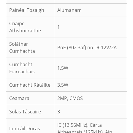
Painéal Tosaigh
Alúmanam
Cnaipe
1
Athshocraithe
Soláthar
PoE (802.3af) nó DC12V/2A
Cumhachta
Cumhacht
1.5W
Fuireachais
Cumhacht Rátáilte
3.5W
Ceamara
2MP, CMOS
Solas Táscaire
3
IC (13.56MHz), Cárta
Iontráil Doras
Aitheantais (125kHz), Aip