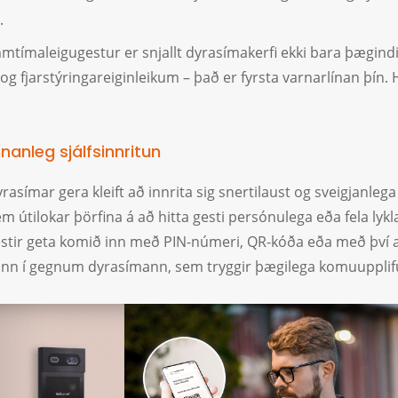
.
tímaleigugestur er snjallt dyrasímakerfi ekki bara þægind
i og fjarstýringareiginleikum – það er fyrsta varnarlínan þín. 
nnanleg sjálfsinnritun
yrasímar gera kleift að innrita sig snertilaust og sveigjanle
m útilokar þörfina á að hitta gesti persónulega eða fela lykl
stir geta komið inn með PIN-númeri, QR-kóða eða með því a
fann í gegnum dyrasímann, sem tryggir þægilega komuupplif