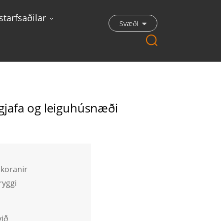
tarfsaðilar
Svæði
guhúsnæði
tgjafa og leiguhúsnæði
skoranir
ryggi
við