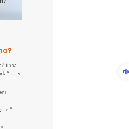
ma?
að finna
yndaðu þér
er í
 leið til
ur