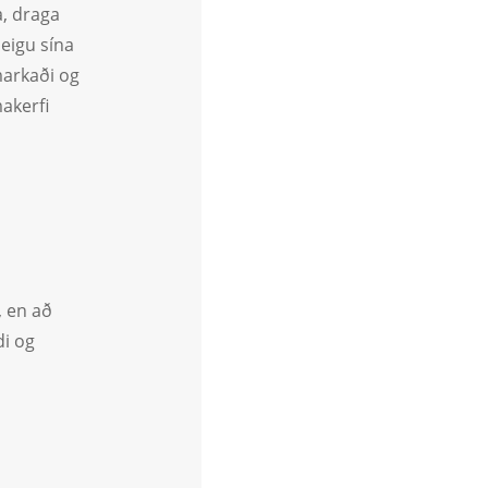
a, draga
leigu sína
markaði og
makerfi
, en að
di og