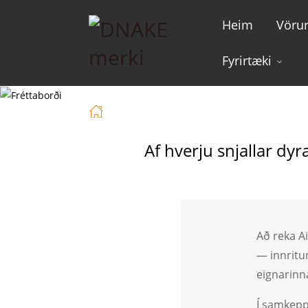
Heim
Vöru
Fyrirtæki
Heim
Fréttir
Af Hverju Snjalla
Af hverju snjallar dy
Að reka A
— innritun
eignarinn
Í samkepp