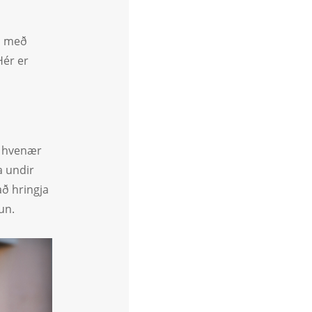
i með
Hér er
ga hvenær
a undir
ð hringja
un.