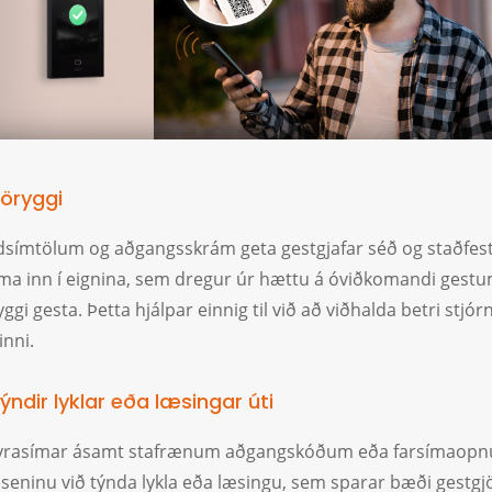
 öryggi
ímtölum og aðgangsskrám geta gestgjafar séð og staðfest 
ma inn í eignina, sem dregur úr hættu á óviðkomandi gest
yggi gesta. Þetta hjálpar einnig til við að viðhalda betri stjór
inni.
týndir lyklar eða læsingar úti
 dyrasímar ásamt stafrænum aðgangskóðum eða farsímaop
seninu við týnda lykla eða læsingu, sem sparar bæði gestg