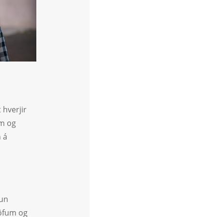
hverjir
um og
n á
nun
jöfum og