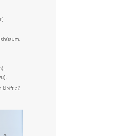
r)
lishúsum.
m).
vu).
kleift að