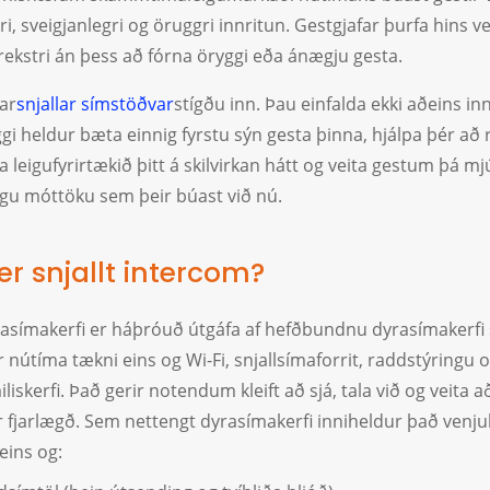
ri, sveigjanlegri og öruggri innritun. Gestgjafar þurfa hins v
ekstri án þess að fórna öryggi eða ánægju gesta.
ar
snjallar símstöðvar
stígðu inn. Þau einfalda ekki aðeins in
gi heldur bæta einnig fyrstu sýn gesta þinna, hjálpa þér að 
 leigufyrirtækið þitt á skilvirkan hátt og veita gestum þá mj
gu móttöku sem þeir búast við nú.
er snjallt intercom?
yrasímakerfi er háþróuð útgáfa af hefðbundnu dyrasímakerfi
nútíma tækni eins og Wi-Fi, snjallsímaforrit, raddstýringu 
iliskerfi. Það gerir notendum kleift að sjá, tala við og veita 
 fjarlægð. Sem nettengt dyrasímakerfi inniheldur það venju
 eins og: