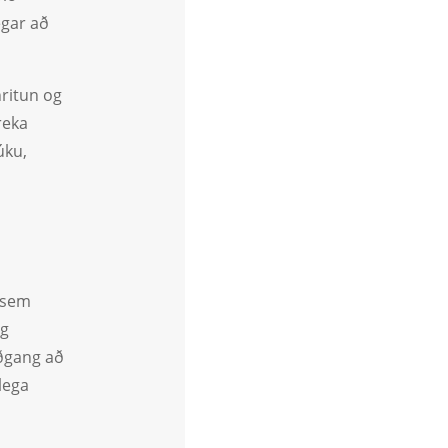
egar að
nritun og
reka
úku,
 sem
og
aðgang að
lega