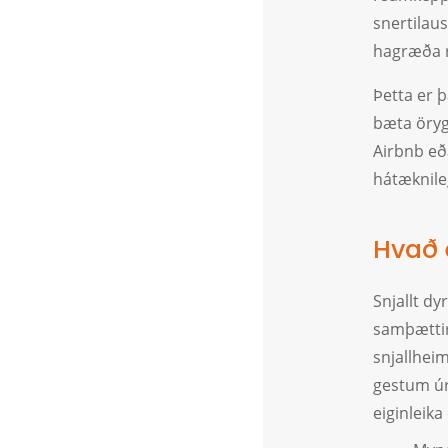
snertilaus
hagræða r
Þetta er þ
bæta öryg
Airbnb eða
hátæknile
Hvað 
Snjallt d
samþættir 
snjallheim
gestum úr
eiginleika