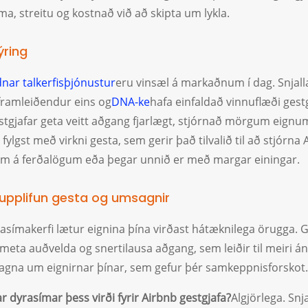
a, streitu og kostnað við að skipta um lykla.
ýring
nar talkerfisþjónustur
eru vinsæl á markaðnum í dag. Snjall
ramleiðendur eins og
DNA-ke
hafa einfaldað vinnuflæði gestgj
tgjafar geta veitt aðgang fjarlægt, stjórnað mörgum eignu
fylgst með virkni gesta, sem gerir það tilvalið til að stjórna
m á ferðalögum eða þegar unnið er með margar einingar.
 upplifun gesta og umsagnir
rasímakerfi lætur eignina þína virðast hátæknilega örugga. G
meta auðvelda og snertilausa aðgang, sem leiðir til meiri á
agna um eignirnar þínar, sem gefur þér samkeppnisforskot.
ar dyrasímar þess virði fyrir Airbnb gestgjafa?
Algjörlega. Snja