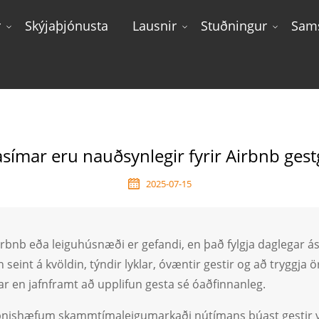
r
Skýjaþjónusta
Lausnir
Stuðningur
Sams
r Dyrasímar Eru Nauðsynlegir Fyrir Airbnb Gestgjafa Og Lei
rasímar eru nauðsynlegir fyrir Airbnb ges
2025-07-15
irbnb eða leiguhúsnæði er gefandi, en það fylgja daglegar á
 seint á kvöldin, týndir lyklar, óvæntir gestir og að tryggja ö
ar en jafnframt að upplifun gesta sé óaðfinnanleg.
nishæfum skammtímaleigumarkaði nútímans búast gestir 