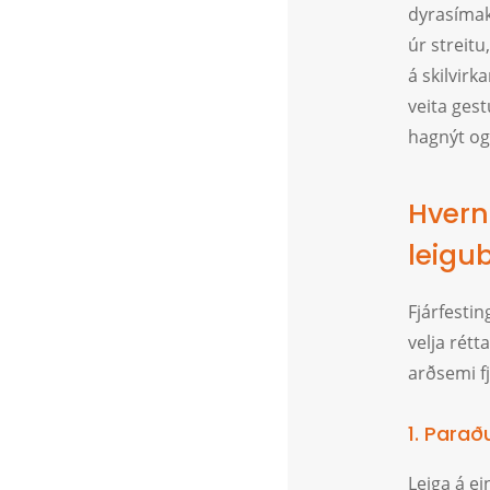
dyrasímake
úr streitu
á skilvir
veita gest
hagnýt og
Hverni
leigub
Fjárfestin
velja rétt
arðsemi fj
1. Parað
Leiga á e