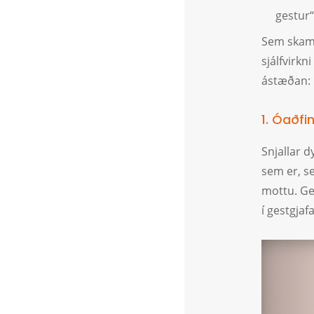
gestur“
Sem skamm
sjálfvirkn
ástæðan:
1. Óaðfi
Snjallar d
sem er, se
mottu. Ge
í gestgja