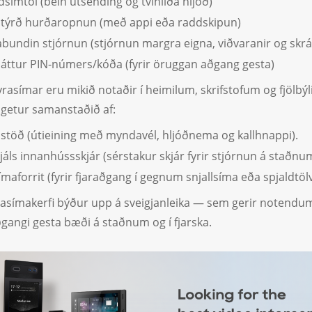
símtöl (bein útsending og tvíhliða hljóð)
stýrð hurðaropnun (með appi eða raddskipun)
abundin stjórnun (stjórnun margra eigna, viðvaranir og skrá
láttur PIN-númers/kóða (fyrir öruggan aðgang gesta)
yrasímar eru mikið notaðir í heimilum, skrifstofum og fjölbý
i getur samanstaðið af:
stöð (útieining með myndavél, hljóðnema og kallhnappi).
rjáls innanhússskjár (sérstakur skjár fyrir stjórnun á staðnu
ímaforrit (fyrir fjaraðgang í gegnum snjallsíma eða spjaldtöl
yrasímakerfi býður upp á sveigjanleika — sem gerir notendum 
ðgangi gesta bæði á staðnum og í fjarska.