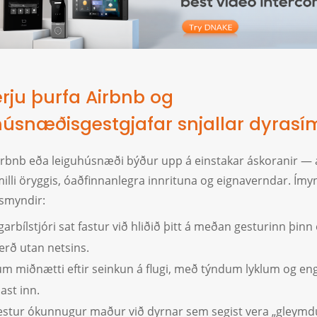
erju þurfa Airbnb og
húsnæðisgestgjafar snjallar dyrasí
irbnb eða leiguhúsnæði býður upp á einstakar áskoranir — 
milli öryggis, óaðfinnanlegra innrituna og eignaverndar. Ím
ðsmyndir:
arbílstjóri sat fastur við hliðið þitt á meðan gesturinn þinn 
erð utan netsins.
 miðnætti eftir seinkun á flugi, með týndum lyklum og enga
ast inn.
estur ókunnugur maður við dyrnar sem segist vera „gleymd