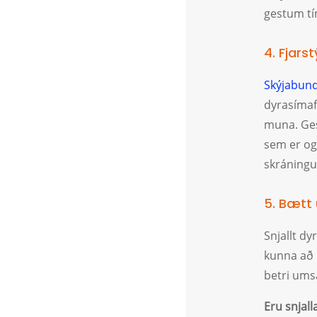
gestum tím
4. Fjarst
Skýjabund
dyrasímaf
muna. Ges
sem er og 
skráningu
5. Bætt
Snjallt dy
kunna að 
betri ums
Eru snjall