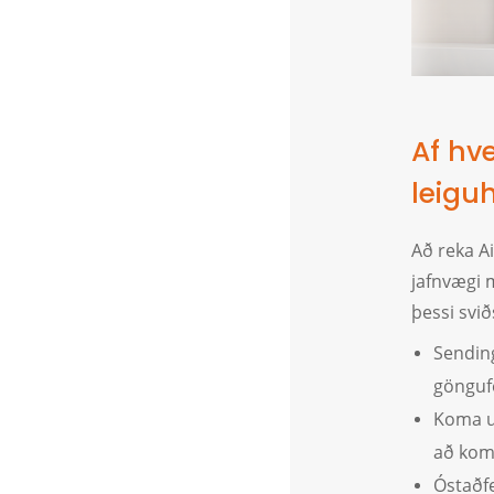
Af hv
leigu
Að reka A
jafnvægi 
þessi svi
Sending
gönguf
Koma um
að kom
Óstaðf