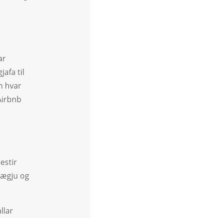
ar
afa til
m hvar
 Airbnb
estir
nægju og
llar