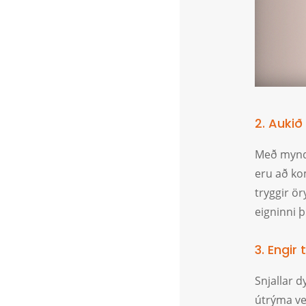
2. Aukið
Með mynds
eru að ko
tryggir ör
eigninni þ
3. Engir 
Snjallar
útrýma ve