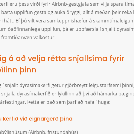
rfi eru þess virði fyrir Airbnb-gestgjafa sem vilja spara tím
, bæta upplifun gesta og auka öryggi, allt á meðan þeir reka 
kari hátt. Ef þú vilt vera samkeppnishæfur á skammtímaleigu
um óaðfinnanlega upplifun, þá er uppfærsla í snjallt dyrasí
 framtíðarvæn valkostur.
g á að velja rétta snjallsíma fyrir
ílinn þinn
g í snjallt dyrasímakerfi getur gjörbreytt leigustarfsemi þinni
a snjalla dyrasímakerfið er lykillinn að því að hámarka þægin
árfestingar. Þetta er það sem þarf að hafa í huga:
u kerfið við eignargerð þína
inbýlishúsum (Airbnb, frístundahús)