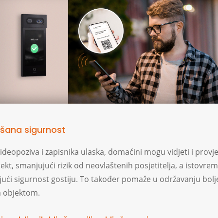
jšana sigurnost
eopoziva i zapisnika ulaska, domaćini mogu vidjeti i provjer
jekt, smanjujući rizik od neovlaštenih posjetitelja, a istovre
jući sigurnost gostiju. To također pomaže u održavanju bolj
 objektom.