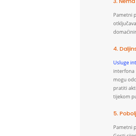
3. Nema 
Pametni p
otključava
domaćinim
4. Dalji
Usluge in
interfona
mogu odobr
pratiti ak
tijekom pu
5. Pobol
Pametni p
Gosti cij