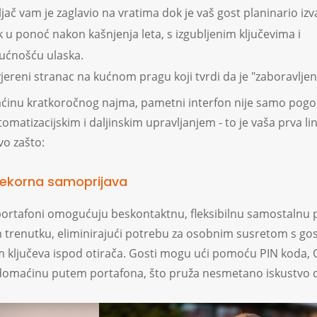
jač vam je zaglavio na vratima dok je vaš gost planinario iz
 u ponoć nakon kašnjenja leta, s izgubljenim ključevima i
ćnošću ulaska.
ereni stranac na kućnom pragu koji tvrdi da je "zaboravljeni
inu kratkoročnog najma, pametni interfon nije samo pogo
omatizacijskim i daljinskim upravljanjem - to je vaša prva lin
vo zašto:
ijekorna samoprijava
ortafoni omogućuju beskontaktnu, fleksibilnu samostalnu p
m trenutku, eliminirajući potrebu za osobnim susretom s gost
m ključeva ispod otirača. Gosti mogu ući pomoću PIN koda, Q
omaćinu putem portafona, što pruža nesmetano iskustvo d