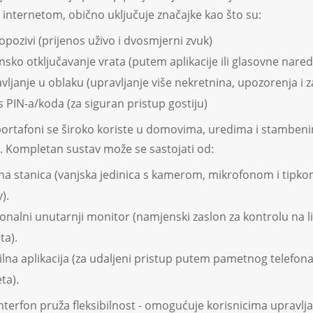
 internetom, obično uključuje značajke kao što su:
opozivi (prijenos uživo i dvosmjerni zvuk)
insko otključavanje vrata (putem aplikacije ili glasovne nare
vljanje u oblaku (upravljanje više nekretnina, upozorenja i z
 PIN-a/koda (za siguran pristup gostiju)
ortafoni se široko koriste u domovima, uredima i stamben
 Kompletan sustav može se sastojati od:
na stanica (vanjska jedinica s kamerom, mikrofonom i tipko
).
onalni unutarnji monitor (namjenski zaslon za kontrolu na l
ta).
lna aplikacija (za udaljeni pristup putem pametnog telefona 
ta).
nterfon pruža fleksibilnost - omogućuje korisnicima upravlj