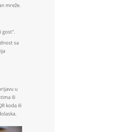
van mreže.
 gost".
dnost sa
ija
rijavu u
ima ili
R koda ili
olaska.