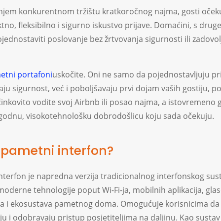
jem konkurentnom tržištu kratkoročnog najma, gosti oček
no, fleksibilno i sigurno iskustvo prijave. Domaćini, s druge
ednostaviti poslovanje bez žrtvovanja sigurnosti ili zadovol
etni portafoni
uskočite. Oni ne samo da pojednostavljuju pri
ju sigurnost, već i poboljšavaju prvi dojam vaših gostiju, 
inkovito vodite svoj Airbnb ili posao najma, a istovremeno
godnu, visokotehnološku dobrodošlicu koju sada očekuju.
e pametni interfon?
nterfon je napredna verzija tradicionalnog interfonskog sust
moderne tehnologije poput Wi-Fi-ja, mobilnih aplikacija, gl
ja i ekosustava pametnog doma. Omogućuje korisnicima da 
u i odobravaju pristup posjetiteljima na daljinu. Kao sustav