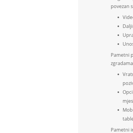
povezan s
Vide
Dalj
Upra
Unos
Pametni p
zgradama.
Vrat
poziv
Opci
mjes
Mobi
table
Pametni i