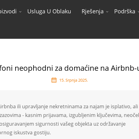
oizvodi
Usluga U Oblaku
Rješenja
Podrška
Interfoni Neophodni Za Domaćine Na Airbnb-U I Nekretnine
rfoni neophodni za domaćine na Airbnb-u
15. Srpnja 2025.
rbnba ili upravljanje nekretninama za najam je isplativo, ali 
zazovima - kasnim prijavama, izgubljenim ključevima, neoč
 osiguravanjem sigurnosti vašeg objekta uz održavanje
rnog iskustva gostiju.