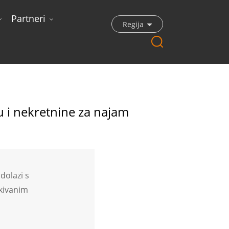
Partneri
Regija
 Za Najam
 i nekretnine za najam
dolazi s
ekivanim