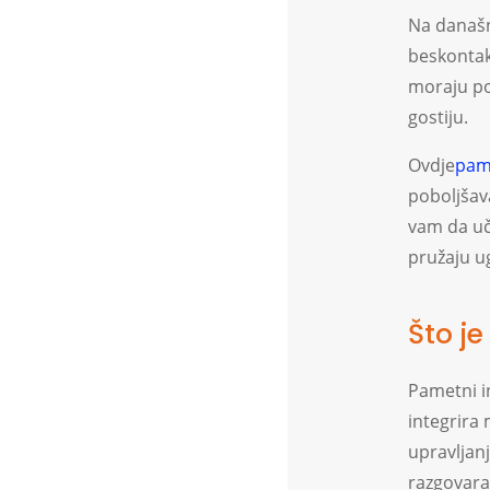
Na današn
beskontakt
moraju poj
gostiju.
Ovdje
pam
poboljšava
vam da uč
pružaju u
Što j
Pametni i
integrira 
upravljan
razgovaraj