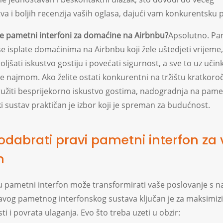
va i boljih recenzija vaših oglasa, dajući vam konkurentsku 
i se pametni interfoni za domaćine na Airbnbu?
Apsolutno. Pa
se isplate domaćinima na Airbnbu koji žele uštedjeti vrijeme,
oljšati iskustvo gostiju i povećati sigurnost, a sve to uz učink
je najmom. Ako želite ostati konkurentni na tržištu kratkor
ružiti besprijekorno iskustvo gostima, nadogradnja na pame
i sustav praktičan je izbor koji je spreman za budućnost.
odabrati pravi pametni interfon za 
m
u pametni interfon može transformirati vaše poslovanje s n
avog pametnog interfonskog sustava ključan je za maksimizi
ti i povrata ulaganja. Evo što treba uzeti u obzir: