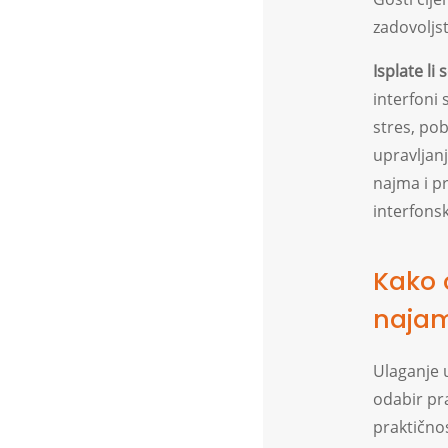
zadovoljst
Isplate l
interfoni 
stres, pob
upravljan
najma i p
interfonsk
Kako 
naja
Ulaganje 
odabir pr
praktičnos