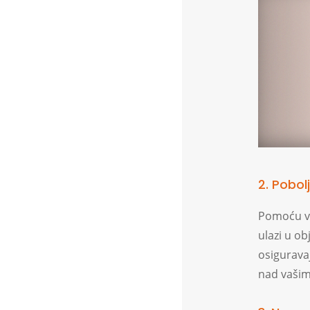
2. Pobol
Pomoću vid
ulazi u ob
osigurava
nad vašim