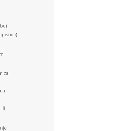
dbe)
apisnici)
im
m za
icu
ili
anje