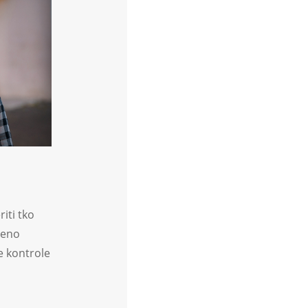
iti tko
meno
e kontrole