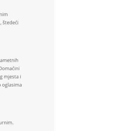
lnim
, štedeći
pametnih
 Domaćini
g mjesta i
nb oglasima
gurnim.