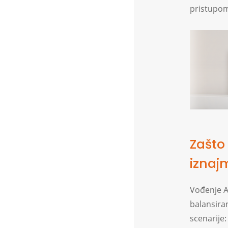
pristupom 
Zašto
iznaj
Vođenje Ai
balansiran
scenarije: