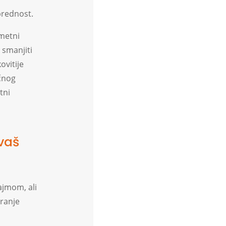
prednost.
metni
 smanjiti
ovitije
očnog
tni
vaš
ajmom, ali
ranje