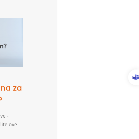
ina za
?
ve -
lite ove