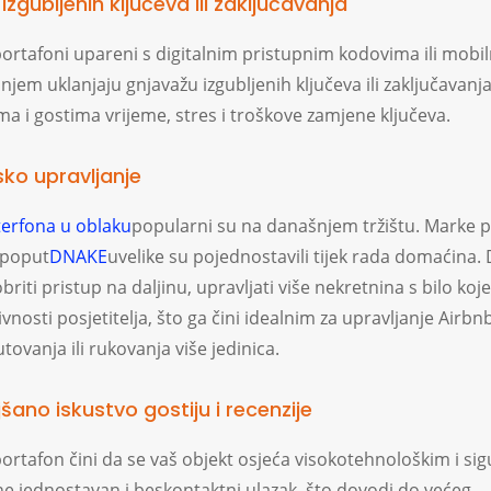
izgubljenih ključeva ili zaključavanja
ortafoni upareni s digitalnim pristupnim kodovima ili mobi
njem uklanjaju gnjavažu izgubljenih ključeva ili zaključavanja
a i gostima vrijeme, stres i troškove zamjene ključeva.
nsko upravljanje
terfona u oblaku
popularni su na današnjem tržištu. Marke 
 poput
DNAKE
uvelike su pojednostavili tijek rada domaćina.
iti pristup na daljinu, upravljati više nekretnina s bilo koje
tivnosti posjetitelja, što ga čini idealnim za upravljanje Airb
tovanja ili rukovanja više jedinica.
jšano iskustvo gostiju i recenzije
ortafon čini da se vaš objekt osjeća visokotehnološkim i si
ene jednostavan i beskontaktni ulazak, što dovodi do većeg