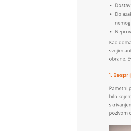
Dostavl
Dolazak
nemogu
Neprovj
Kao domać
svojim aut
obrane. E
1. Bespr
Pametni p
bilo koje
skrivanje
pozivom d