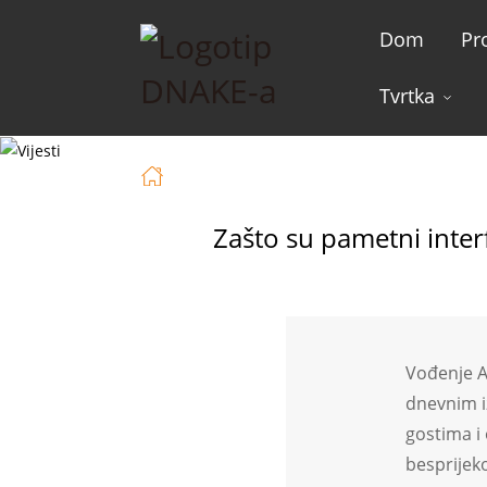
Dom
Pr
Tvrtka
Dom
Vijesti
Zašto Su Pametni 
Zašto su pametni inte
Vođenje Ai
dnevnim i
gostima i
besprijeko