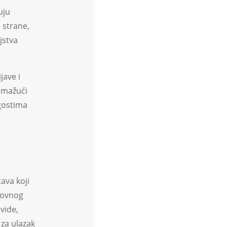
uju
 strane,
jstva
jave i
pomažući
 gostima
ava koji
asovnog
vide,
 za ulazak