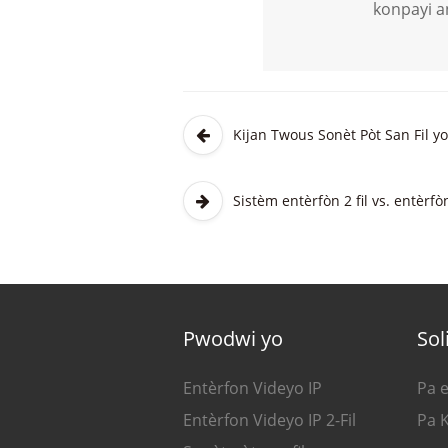
konpayi a
Kijan Twous Sonèt Pòt San Fil y
Sistèm entèrfòn 2 fil vs. entèrf
Pwodwi yo
Sol
Entèrfon Videyo IP
Pa e
Entèrfon Videyo IP 2-Fil
Pa 