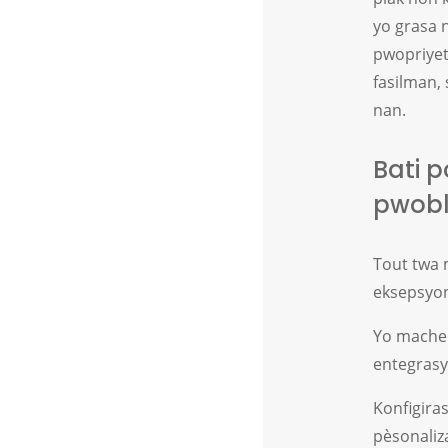
yo grasa 
pwopriyete
fasilman,
nan.
Bati p
pwob
Tout twa m
eksepsyon
Yo mache 
entegrasy
Konfigiras
pèsonaliza