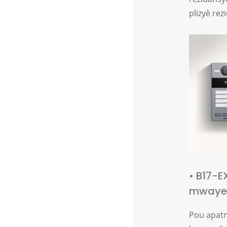
plizyè rez
• B17-
mwayen
Pou apatm