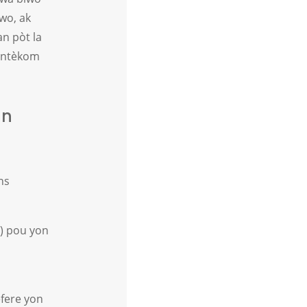
wo, ak
an pòt la
 entèkom
an
ns
i) pou yon
efere yon