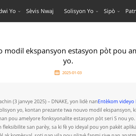
dwi Yo
Sèvis Nwaj
Solisyon Yo
Sipò
Pat
 Nouvo Modil Ekspansyon Estasyon Pòt Pou Amelyore Sistè
 modil ekspansyon estasyon pòt pou am
yo.
2025-01-03
achin (3 janvye 2025) – DNAKE, yon lidè nan
Entèkom videyo 
olisyon yo, kontan prezante twa nouvo modil ekspansyon, ki
an pou amelyore fonksyonalite estasyon pòt seri S nou yo.
n fleksibilite san parèy, sa ki fè yo ideyal pou yon pakèt apli
èl ak komèsyal, soti nan vila pou plizyè fanmi rive nan apa