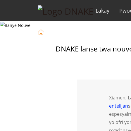
Lakay
Pwo
Lakay
Nouvèl
DNAKE Lanse Twa
DNAKE lanse twa nouvo
Xiamen, L
entelijan
s
espesyalm
yo ofri yo
rezidansy