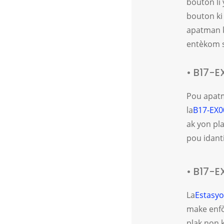
bouton li 
bouton ki 
apatman ki
entèkom s
• B17-E
Pou apatm
la
B17-EX0
ak yon pla
pou idanti
• B17-E
La
Estasyo
make enfò
plak non k