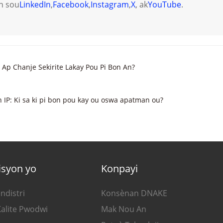
n sou
LinkedIn
,
Facebook
,
Instagram
,
X
, ak
YouTube
.
o Ap Chanje Sekirite Lakay Pou Pi Bon An?
òn IP: Ki sa ki pi bon pou kay ou oswa apatman ou?
isyon yo
Konpayi
ndistri
Konsènan DNAKE
Kalite Pwodwi
Mak Nou An