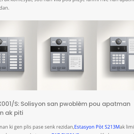
idan.
EX001/S: Solisyon san pwoblèm pou apatman
 ak piti
an ki gen plis pase senk rezidan,
Estasyon Pòt S213M
ak limi