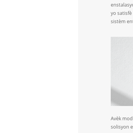
enstalasyo
yo satisfè
sistèm en
Avèk modi
solisyon e