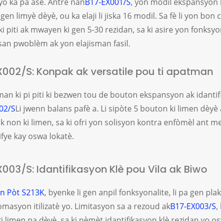
yo ka pa ase. Antre nan
B17-EX001/S
, yon modil ekspansyon k
gen limyè dèyè, ou ka elaji li jiska 16 modil. Sa fè li yon bo
 piti ak mwayen ki gen 5-30 rezidan, sa ki asire yon fonksyo
an pwoblèm ak yon elajisman fasil.
X002/S: Konpak ak versatile pou ti apatman
an ki pi piti ki bezwen tou de bouton ekspansyon ak idantif
02/S
Li jwenn balans pafè a. Li sipòte 5 bouton ki limen dèy
k non ki limen, sa ki ofri yon solisyon kontra enfòmèl ant m
fye kay oswa lokatè.
X003/S: Idantifikasyon Klè pou Vila ak Biwo
n Pòt S213K
, byenke li gen anpil fonksyonalite, li pa gen pl
masyon itilizatè yo. Limitasyon sa a rezoud ak
B17-EX003/S
,
i limen pa dèyè, sa ki pèmèt idantifikasyon klè rezidan yo 