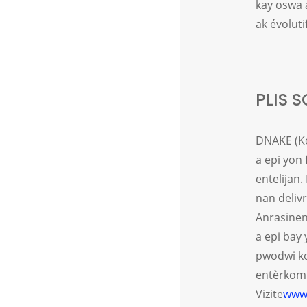
kay oswa 
ak évoluti
PLIS 
DNAKE (Kò
a epi yon
entelijan.
nan deliv
Anrasinen
a epi bay 
pwodwi kon
entèrkom n
Vizite
www.