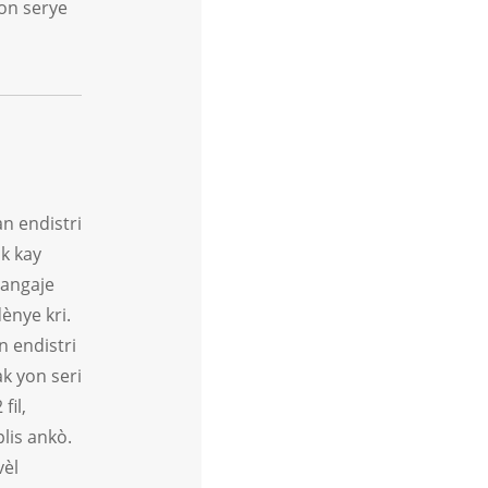
on serye
n endistri
ak kay
 angaje
ènye kri.
n endistri
ak yon seri
fil,
plis ankò.
vèl