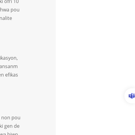
i ofri 10
n chwa pou
nalite
ikasyon,
è ansanm
en efikas
ak non pou
 ki gen de
oswa biwo