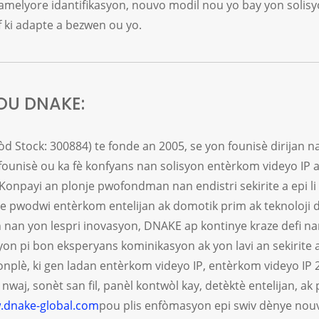
amelyore idantifikasyon, nouvo modil nou yo bay yon solisy
f ki adapte a bezwen ou yo.
SOU DNAKE:
d Stock: 300884) te fonde an 2005, se yon founisè dirijan na
 founisè ou ka fè konfyans nan solisyon entèrkom videyo IP 
 Konpayi an plonje pwofondman nan endistri sekirite a epi li
re pwodwi entèrkom entelijan ak domotik prim ak teknoloji d
 nan yon lespri inovasyon, DNAKE ap kontinye kraze defi na
yon pi bon eksperyans kominikasyon ak yon lavi an sekirite 
plè, ki gen ladan entèrkom videyo IP, entèrkom videyo IP 2 
waj, sonèt san fil, panèl kontwòl kay, detèktè entelijan, ak 
dnake-global.com
pou plis enfòmasyon epi swiv dènye nou