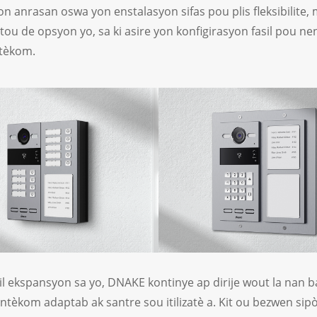
n anrasan oswa yon enstalasyon sifas pou plis fleksibilite, 
 tou de opsyon yo, sa ki asire yon konfigirasyon fasil pou n
tèkom.
l ekspansyon sa yo, DNAKE kontinye ap dirije wout la nan b
ntèkom adaptab ak santre sou itilizatè a. Kit ou bezwen sipò