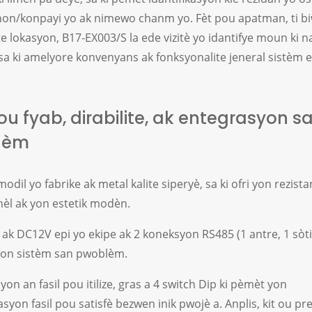
non/konpayi yo ak nimewo chanm yo. Fèt pou apatman, ti bi
 lokasyon, B17-EX003/S la ede vizitè yo idantifye moun ki n
 sa ki amelyore konvenyans ak fonksyonalite jeneral sistèm
ou fyab, dirabilite, ak entegrasyon s
lèm
odil yo fabrike ak metal kalite siperyè, sa ki ofri yon rezista
èl ak yon estetik modèn.
ak DC12V epi yo ekipe ak 2 koneksyon RS485 (1 antre, 1 sòt
on sistèm san pwoblèm.
yon an fasil pou itilize, gras a 4 switch Dip ki pèmèt yon
syon fasil pou satisfè bezwen inik pwojè a. Anplis, kit ou pr