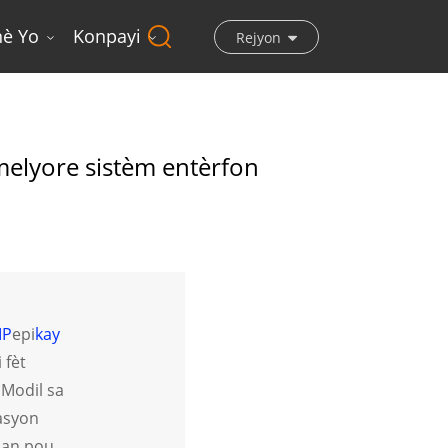
nè Yo
Konpayi
Rejyon
m Entèrfon Yo.
elyore sistèm entèrfon
IP
epi
kay
 fèt
 Modil sa
kasyon
tman pou