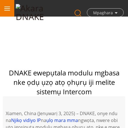
Mpaghara
DNAKE ewepụtala modulu mgbasa
nke ọdụ ụzọ atọ ọhụrụ iji melite
sistemụ Intercom
Xiamen, China (Jenụwarị 3, 2025) – DNAKE, onye ndu
na
Njikọ vidiyo IP
na
ụlọ mara mma
ngwọta, nwere obi
ụtọ igosipụta modulu mgbasa ọhụrụ atọ, nke e mere