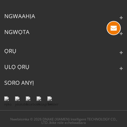
NGWAAHỊA
NGWỌTA
ỌRỤ
ỤLỌ ỌRỤ
SORO ANYỊ
Nwebiisinka © 2026 DNAKE (XIAMEN) Intelligent TECHNOLOGY CO.,
LTD..Ikike niile echekwabara