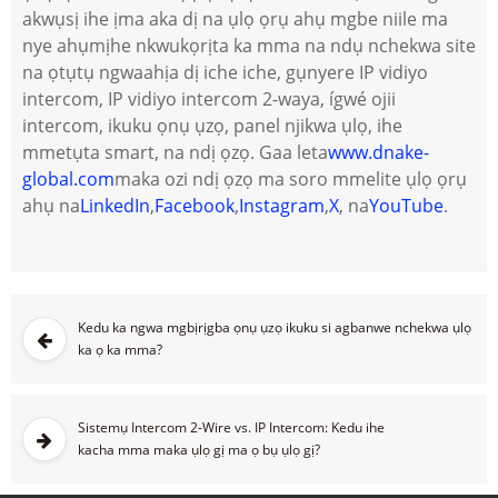
akwụsị ihe ịma aka dị na ụlọ ọrụ ahụ mgbe niile ma
nye ahụmịhe nkwukọrịta ka mma na ndụ nchekwa site
na ọtụtụ ngwaahịa dị iche iche, gụnyere IP vidiyo
intercom, IP vidiyo intercom 2-waya, ígwé ojii
intercom, ikuku ọnụ ụzọ, panel njikwa ụlọ, ihe
mmetụta smart, na ndị ọzọ. Gaa leta
www.dnake-
global.com
maka ozi ndị ọzọ ma soro mmelite ụlọ ọrụ
ahụ na
LinkedIn
,
Facebook
,
Instagram
,
X
, na
YouTube
.
Kedu ka ngwa mgbịrịgba ọnụ ụzọ ikuku si agbanwe nchekwa ụlọ
ka ọ ka mma?
Sistemụ Intercom 2-Wire vs. IP Intercom: Kedu ihe
kacha mma maka ụlọ gị ma ọ bụ ụlọ gị?