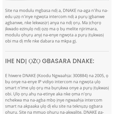
Site na modulu mgbasa ndị a, DNAKE na-aga n'ihu na-
edu ụzọ n'inye ngwọta intercom ndị a pụrụ ịgbanwe
agbanwe, nke lekwasịrị anya na ndị ọrụ. Ma ịchọrọ
ịkwado ezinụlọ ndị ọzọ ma ọ bụ melite njirimara,
modulu ọhụrụ anyị na-enye ngwọta a pụrụ ịtụkwasị
obi ma dị mfe nke dabara na mkpa gị.
IHE NDỊ ỌZỌ GBASARA DNAKE:
E hiwere DNAKE (Koodu Ngwaahịa: 300884) na 2005, ọ
bụ onye na-enye IP vidiyo intercom na ngwọta ụlọ
smart n'ime ụlọ ọrụ ma bụrụkwa onye a pụrụ ịtụkwasị
obi. Ụlọ ọrụ ahụ na-etinye aka nke ọma n'ọrụ
nchekwa ma na-agba mbọ ịnye ngwaahịa intercom
smart na akpaaka ụlọ dị elu site na teknụzụ ọgbara
ọhụrụ. Site na mmụọ ọhụrụ na-akwalite, DNAKE ga-