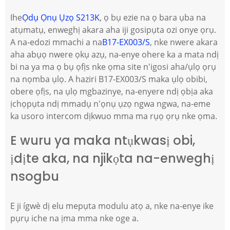
Ihe
Ọdụ Ọnụ Ụzọ S213K
, ọ bụ ezie na ọ bara ụba na
atụmatụ, enweghị akara aha iji gosipụta ozi onye ọrụ.
A na-edozi mmachi a na
B17-EX003/S
, nke nwere akara
aha abụọ nwere ọkụ azụ, na-enye ohere ka a mata ndị
bi na ya ma ọ bụ ọfịs nke ọma site n'igosi aha/ụlọ ọrụ
na nọmba ụlọ. A haziri B17-EX003/S maka ụlọ obibi,
obere ọfịs, na ụlọ mgbazinye, na-enyere ndị ọbịa aka
ịchọpụta ndị mmadụ n'ọnụ ụzọ ngwa ngwa, na-eme
ka usoro intercom dịkwuo mma ma rụọ ọrụ nke ọma.
E wuru ya maka ntụkwasị obi,
ịdịte aka, na njikọta na-enweghị
nsogbu
E ji ígwè dị elu mepụta modulu atọ a, nke na-enye ike
pụrụ iche na ịma mma nke oge a.