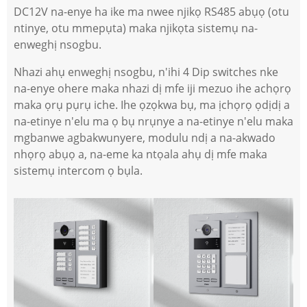
DC12V na-enye ha ike ma nwee njikọ RS485 abụọ (otu
ntinye, otu mmepụta) maka njikọta sistemụ na-
enweghị nsogbu.
Nhazi ahụ enweghị nsogbu, n'ihi 4 Dip switches nke
na-enye ohere maka nhazi dị mfe iji mezuo ihe achọrọ
maka ọrụ pụrụ iche. Ihe ọzọkwa bụ, ma ịchọrọ ọdịdị a
na-etinye n'elu ma ọ bụ nrụnye a na-etinye n'elu maka
mgbanwe agbakwunyere, modulu ndị a na-akwado
nhọrọ abụọ a, na-eme ka ntọala ahụ dị mfe maka
sistemụ intercom ọ bụla.