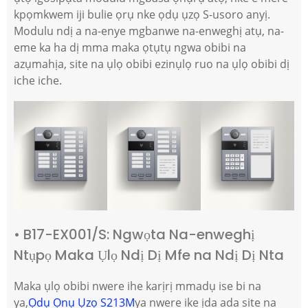
kpọmkwem iji bulie ọrụ nke ọdụ ụzọ S-usoro anyị.
Modulu ndị a na-enye mgbanwe na-enweghị atụ, na-
eme ka ha dị mma maka ọtụtụ ngwa obibi na
azụmahịa, site na ụlọ obibi ezinụlọ ruo na ụlọ obibi dị
iche iche.
• B17-EX001/S: Ngwọta Na-enweghị
Ntụpọ Maka Ụlọ Ndị Dị Mfe na Ndị Dị Nta
Maka ụlọ obibi nwere ihe karịrị mmadụ ise bi na
ya,
Ọdụ Ọnụ Ụzọ S213M
ya nwere ike ịda ada site na