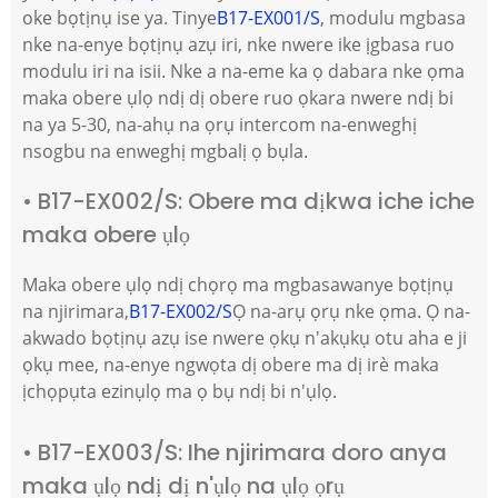
oke bọtịnụ ise ya. Tinye
B17-EX001/S
, modulu mgbasa
nke na-enye bọtịnụ azụ iri, nke nwere ike ịgbasa ruo
modulu iri na isii. Nke a na-eme ka ọ dabara nke ọma
maka obere ụlọ ndị dị obere ruo ọkara nwere ndị bi
na ya 5-30, na-ahụ na ọrụ intercom na-enweghị
nsogbu na enweghị mgbalị ọ bụla.
• B17-EX002/S: Obere ma dịkwa iche iche
maka obere ụlọ
Maka obere ụlọ ndị chọrọ ma mgbasawanye bọtịnụ
na njirimara,
B17-EX002/S
Ọ na-arụ ọrụ nke ọma. Ọ na-
akwado bọtịnụ azụ ise nwere ọkụ n'akụkụ otu aha e ji
ọkụ mee, na-enye ngwọta dị obere ma dị irè maka
ịchọpụta ezinụlọ ma ọ bụ ndị bi n'ụlọ.
• B17-EX003/S: Ihe njirimara doro anya
maka ụlọ ndị dị n'ụlọ na ụlọ ọrụ