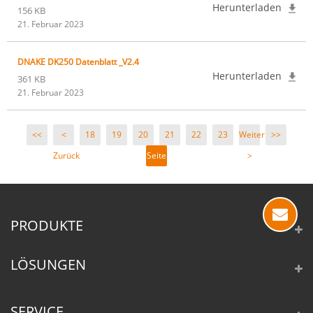
Herunterladen
156 KB
21. Februar 2023
DNAKE DK250 Datenblatt _V2.4
Herunterladen
361 KB
21. Februar 2023
<<
<
18
19
20
21
22
23
Weiter
>>
Zurück
Seite
>
21/23
PRODUKTE
LÖSUNGEN
SERVICE