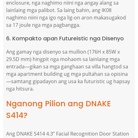
enclosure, nga naghimo niini nga angay alang sa
lainlaing mga palibot. Sa laing bahin, ang IK08
naghimo niini nga igo nga lig-on aron makasugakod
sa 17 joule nga mga pagbangga.
6. Kompakto apan Futureistic nga Disenyo
Ang gamay nga disenyo sa mullion (176H x 85W x
29.5D mm) hingpit nga mohaom sa lainlaing mga
entrada—gikan sa mga ganghaan sa villa hangtod sa
mga apartment building ug mga pultahan sa opisina
—samtang gipadayon ang usa ka futuristic ug hapsay
nga hitsura.
Nganong Pilion ang DNAKE
S414?
Ang DNAKE S414 4.3” Facial Recognition Door Station