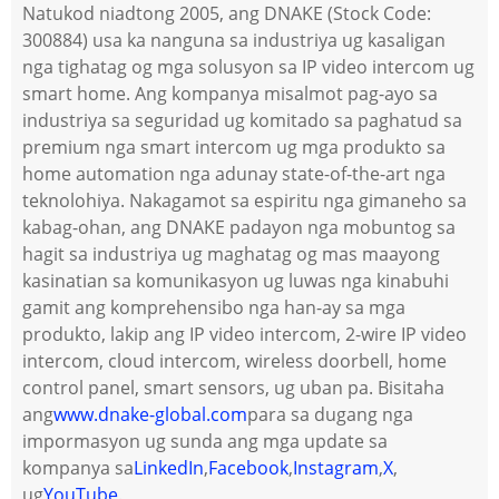
Natukod niadtong 2005, ang DNAKE (Stock Code:
300884) usa ka nanguna sa industriya ug kasaligan
nga tighatag og mga solusyon sa IP video intercom ug
smart home. Ang kompanya misalmot pag-ayo sa
industriya sa seguridad ug komitado sa paghatud sa
premium nga smart intercom ug mga produkto sa
home automation nga adunay state-of-the-art nga
teknolohiya. Nakagamot sa espiritu nga gimaneho sa
kabag-ohan, ang DNAKE padayon nga mobuntog sa
hagit sa industriya ug maghatag og mas maayong
kasinatian sa komunikasyon ug luwas nga kinabuhi
gamit ang komprehensibo nga han-ay sa mga
produkto, lakip ang IP video intercom, 2-wire IP video
intercom, cloud intercom, wireless doorbell, home
control panel, smart sensors, ug uban pa. Bisitaha
ang
www.dnake-global.com
para sa dugang nga
impormasyon ug sunda ang mga update sa
kompanya sa
LinkedIn
,
Facebook
,
Instagram
,
X
,
ug
YouTube
.