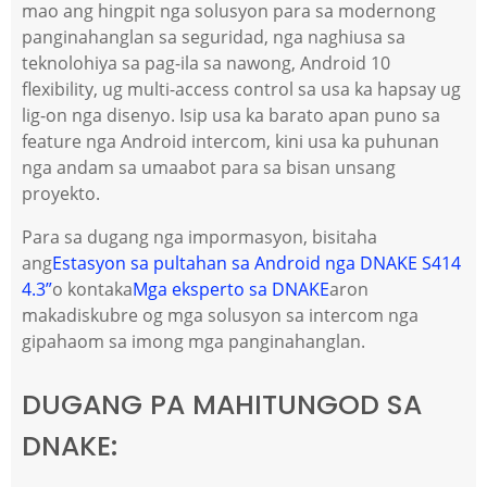
mao ang hingpit nga solusyon para sa modernong
panginahanglan sa seguridad, nga naghiusa sa
teknolohiya sa pag-ila sa nawong, Android 10
flexibility, ug multi-access control sa usa ka hapsay ug
lig-on nga disenyo. Isip usa ka barato apan puno sa
feature nga Android intercom, kini usa ka puhunan
nga andam sa umaabot para sa bisan unsang
proyekto.
Para sa dugang nga impormasyon, bisitaha
ang
Estasyon sa pultahan sa Android nga DNAKE S414
4.3”
o kontaka
Mga eksperto sa DNAKE
aron
makadiskubre og mga solusyon sa intercom nga
gipahaom sa imong mga panginahanglan.
DUGANG PA MAHITUNGOD SA
DNAKE: