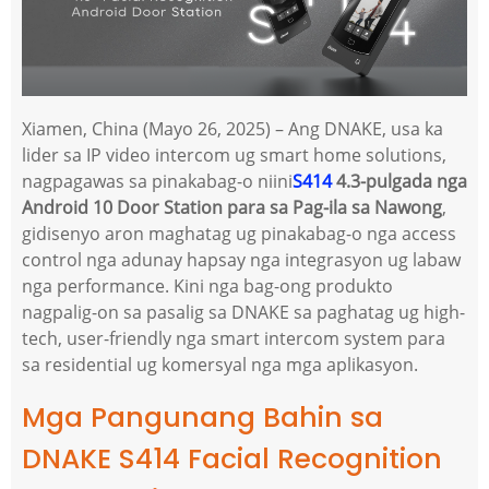
Xiamen, China (Mayo 26, 2025) – Ang DNAKE, usa ka
lider sa IP video intercom ug smart home solutions,
nagpagawas sa pinakabag-o niini
S414
4.3-pulgada nga
Android 10 Door Station para sa Pag-ila sa Nawong
,
gidisenyo aron maghatag ug pinakabag-o nga access
control nga adunay hapsay nga integrasyon ug labaw
nga performance. Kini nga bag-ong produkto
nagpalig-on sa pasalig sa DNAKE sa paghatag ug high-
tech, user-friendly nga smart intercom system para
sa residential ug komersyal nga mga aplikasyon.
Mga Pangunang Bahin sa
DNAKE S414 Facial Recognition