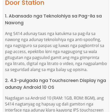
Door Station
1. Abansado nga Teknolohiya sa Pag-ila sa
Nawong
Ang S414 adunay taas nga katukma sa pag-ila sa
nawong nga adunay teknolohiya nga anti-spoofing,
nga nagsiguro sa paspas ug luwas nga pagkontrol sa
pag-access, epektibo kini nga nagpugong sa wala
gitugutan nga pagsulod gamit ang mga giimprinta
nga litrato, digital nga litrato o video, nga nagpalambo
sa seguridad alang sa mga balay ug opisina.
2. 4.3-pulgada nga Touchscreen Display nga
adunay Android 10 OS
Nagdagan sa Android 10 (RAM: 1GB, ROM: 8GM), ang
S414 nagtanyag og hapsay ug dali gamiton nga
interface nga adunay klaro kaayong IPS touchscreen