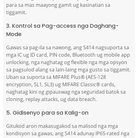
para sa mas maayong gamit ug kasinatian sa
tiggamit.
3. Kontrol sa Pag-access nga Daghang-
Mode
Gawas sa pag-ila sa nawong, ang S414 nagsuporta sa
mga IC ug ID card, PIN code, Bluetooth ug mobile app
unlocking, nga naghatag og flexible nga mga opsyon
sa pagsulod alang sa lain-laing mga gusto sa tiggamit.
Uban sa suporta sa MIFARE Plus® (AES-128
encryption, SL1, SL3) ug MIFARE Classic® cards,
naghatag kini og gipauswag nga seguridad batok sa
cloning, replay attacks, ug data breach.
5. Gidisenyo para sa Kalig-on
Gitukod aron makasugakod sa malisod nga mga
kondisyon sa gawas, ang S414 adunay IP65-rated nga