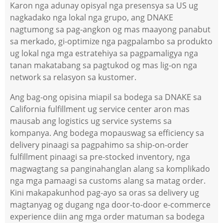
Karon nga adunay opisyal nga presensya sa US ug
nagkadako nga lokal nga grupo, ang DNAKE
nagtumong sa pag-angkon og mas maayong panabut
sa merkado, gi-optimize nga pagpalambo sa produkto
ug lokal nga mga estratehiya sa pagpamaligya nga
tanan makatabang sa pagtukod og mas lig-on nga
network sa relasyon sa kustomer.
Ang bag-ong opisina miapil sa bodega sa DNAKE sa
California fulfillment ug service center aron mas
mausab ang logistics ug service systems sa
kompanya. Ang bodega mopauswag sa efficiency sa
delivery pinaagi sa pagpahimo sa ship-on-order
fulfillment pinaagi sa pre-stocked inventory, nga
magwagtang sa panginahanglan alang sa komplikado
nga mga pamaagi sa customs alang sa matag order.
Kini makapakunhod pag-ayo sa oras sa delivery ug
magtanyag og dugang nga door-to-door e-commerce
experience diin ang mga order matuman sa bodega