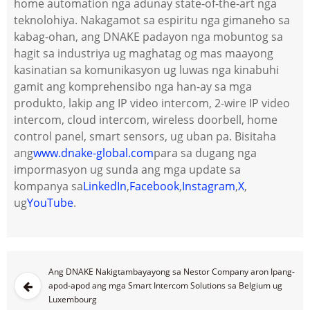
home automation nga adunay state-of-the-art nga
teknolohiya. Nakagamot sa espiritu nga gimaneho sa
kabag-ohan, ang DNAKE padayon nga mobuntog sa
hagit sa industriya ug maghatag og mas maayong
kasinatian sa komunikasyon ug luwas nga kinabuhi
gamit ang komprehensibo nga han-ay sa mga
produkto, lakip ang IP video intercom, 2-wire IP video
intercom, cloud intercom, wireless doorbell, home
control panel, smart sensors, ug uban pa. Bisitaha
ang
www.dnake-global.com
para sa dugang nga
impormasyon ug sunda ang mga update sa
kompanya sa
LinkedIn
,
Facebook
,
Instagram
,
X
,
ug
YouTube
.
Ang DNAKE Nakigtambayayong sa Nestor Company aron Ipang-
apod-apod ang mga Smart Intercom Solutions sa Belgium ug
Luxembourg