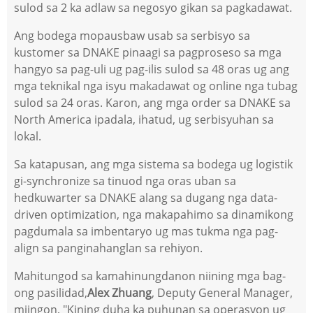
sulod sa 2 ka adlaw sa negosyo gikan sa pagkadawat.
Ang bodega mopausbaw usab sa serbisyo sa
kustomer sa DNAKE pinaagi sa pagproseso sa mga
hangyo sa pag-uli ug pag-ilis sulod sa 48 oras ug ang
mga teknikal nga isyu makadawat og online nga tubag
sulod sa 24 oras. Karon, ang mga order sa DNAKE sa
North America ipadala, ihatud, ug serbisyuhan sa
lokal.
Sa katapusan, ang mga sistema sa bodega ug logistik
gi-synchronize sa tinuod nga oras uban sa
hedkuwarter sa DNAKE alang sa dugang nga data-
driven optimization, nga makapahimo sa dinamikong
pagdumala sa imbentaryo ug mas tukma nga pag-
align sa panginahanglan sa rehiyon.
Mahitungod sa kamahinungdanon niining mga bag-
ong pasilidad,
Alex Zhuang
, Deputy General Manager,
miingon, "Kining duha ka puhunan sa operasyon ug