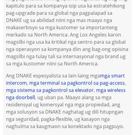
kapitulo para sa kompanya isip usa ka estratehikong
pag-upgrade para sa global nga pagpalapad sa
DNAKE ug sa abilidad niini nga mas maayo nga
makaserbisyo sa mga kustomer sa importanteng
merkado sa North America. Ang Los Angeles karon
magsilbi nga usa ka kritikal nga sentro para sa global
nga operasyon sa kompanya diin ang bag-ong opisina
magsilbi nga tulay tali sa internasyonal nga brand ug
sa mga kustomer niini sa North America.
Ang DNAKE espesyalista sa lain-laing mga
mga smart
intercom
,
mga terminal sa pagkontrol sa pag-access
,
mga sistema sa pagkontrol sa elevator
,
mga wireless
nga doorbell
, ug uban pa. Maayo alang sa mga
residensyal ug komersyal nga mga propiedad, ang
mga solusyon sa DNAKE naghatag ug dili hitupngan
nga seguridad, pagka-flexible, ug kasayon ​​nga
naghulma sa kaugmaon sa konektado nga pagpuyo.