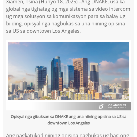
Xiamen, Tsina (Hunyo 18, 2025) –
Ang DNAKE, usa ka
global nga tighatag og mga sistema sa video intercom
ug mga solusyon sa komunikasyon para sa balay ug
bilding, opisyal nga nagbukas sa una niining opisina
sa US sa downtown Los Angeles.
Opisyal nga gibuksan sa DNAKE ang una niining opisina sa US sa
downtown Los Angeles
Ang pagkatukod niining opisina nagbukas ug bag-ong