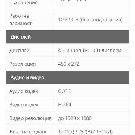
съхранение
Работна
10%-90% (без кондензация)
влажност
Дисплей
Дисплей
4,3-инчов TFT LCD дисплей
Резолюция
480 x 272
Аудио и видео
Аудио кодек
G.711
Видео кодек
H.264
Видео резолюция
до 1920 x 1080
Ъгъл на гледане
120°(Х) / 75°(В) / 131°(Д)