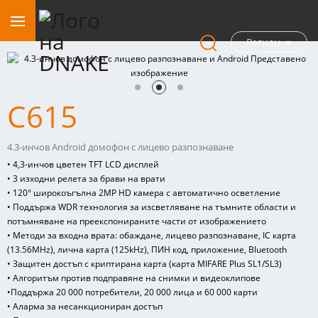
Регион
С615
4.3-инчов Android домофон с лицево разпознаване
• 4,3-инчов цветен TFT LCD дисплей
• 3 изходни релета за брави на врати
• 120° широкоъгълна 2MP HD камера с автоматично осветление
• Поддържа WDR технология за изсветляване на тъмните области и
потъмняване на преекспонираните части от изображението
• Методи за входна врата: обаждане, лицево разпознаване, IC карта
(13.56MHz), лична карта (125kHz), ПИН код, приложение, Bluetooth
• Защитен достъп с криптирана карта (карта MIFARE Plus SL1/SL3)
• Алгоритъм против подправяне на снимки и видеоклипове
•
Поддържа 20 000 потребители, 20 000 лица и 60 000 карти
• Аларма за несанкциониран достъп