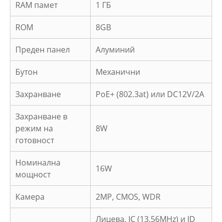
RAM памет
1 ГБ
ROM
8GB
Преден панел
Алуминий
Бутон
Механични
Захранване
PoE+ (802.3at) или DC12V/2A
Захранване в
режим на
8W
готовност
Номинална
16W
мощност
Камера
2MP, CMOS, WDR
Лицева, IC (13.56MHz) и ID