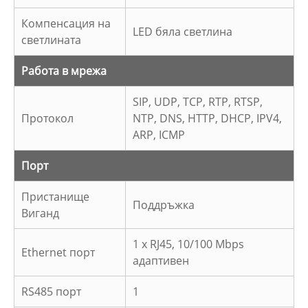
Компенсация на
LED бяла светлина
светлината
Работа в мрежа
SIP, UDP, TCP, RTP, RTSP,
Протокол
NTP, DNS, HTTP, DHCP, IPV4,
ARP, ICMP
Порт
Пристанище
Поддръжка
Виганд
1 x RJ45, 10/100 Mbps
Ethernet порт
адаптивен
RS485 порт
1