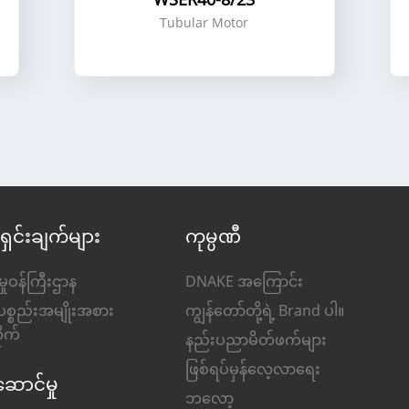
Tubular Motor
ရှင်းချက်များ
ကုမ္ပဏီ
ှုဝန်ကြီးဌာန
DNAKE အကြောင်း
ပစ္စည်းအမျိုးအစား
ကျွန်တော်တို့ရဲ့ Brand ပါ။
ုက်
နည်းပညာမိတ်ဖက်များ
ဖြစ်ရပ်မှန်လေ့လာရေး
ဆောင်မှု
ဘလော့