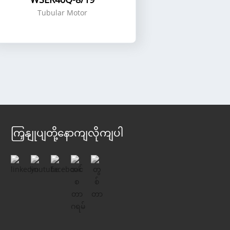
Tubular Motor
ကြှနျုပျတို့နောကျလိုကျပါ