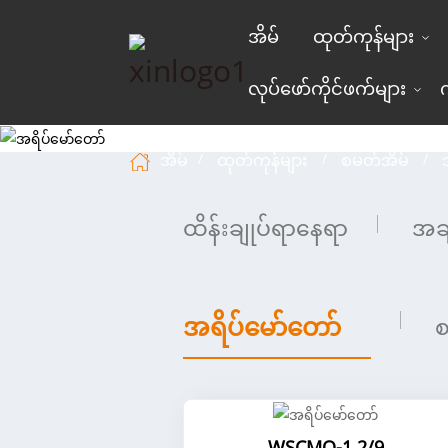
အိမ်
ထုတ်ကုန်များ
လုပ်ဖော်ကိုင်ဖက်များ
အိမ်
ထုတ်ကုန်များ
စမတ်အိမ်
ထိန်းချုပ်ရာနေရာ
အခ
အရိပ်မော်တော်
စ
WSCMQ-1.2/9