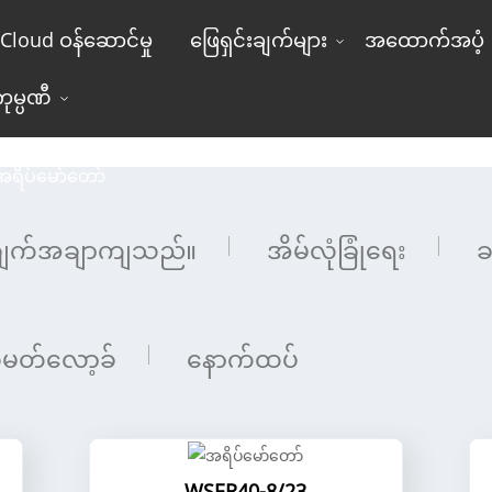
Cloud ဝန်ဆောင်မှု
ဖြေရှင်းချက်များ
အထောက်အပံ့
ကုမ္ပဏီ
အရိပ်မော်တော်
အရိပ်မော်တော်
ျက်အချာကျသည်။
အိမ်လုံခြုံရေး
ခ
မတ်လော့ခ်
နောက်ထပ်
WSER40-8/23