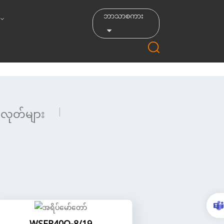
ဘာသာစကား
လုတ်များ
WSER40Q-8/19