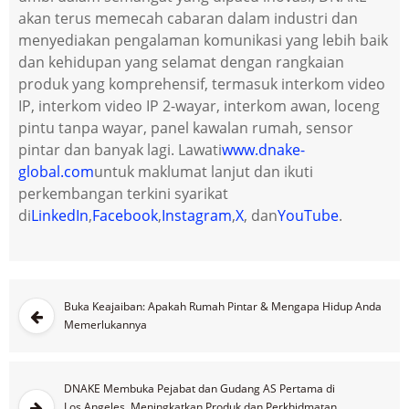
akan terus memecah cabaran dalam industri dan
menyediakan pengalaman komunikasi yang lebih baik
dan kehidupan yang selamat dengan rangkaian
produk yang komprehensif, termasuk interkom video
IP, interkom video IP 2-wayar, interkom awan, loceng
pintu tanpa wayar, panel kawalan rumah, sensor
pintar dan banyak lagi. Lawati
www.dnake-
global.com
untuk maklumat lanjut dan ikuti
perkembangan terkini syarikat
di
LinkedIn
,
Facebook
,
Instagram
,
X
, dan
YouTube
.
Buka Keajaiban: Apakah Rumah Pintar & Mengapa Hidup Anda
Memerlukannya
DNAKE Membuka Pejabat dan Gudang AS Pertama di
Los Angeles, Meningkatkan Produk dan Perkhidmatan