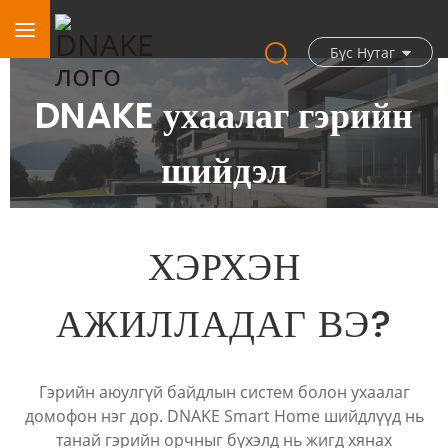
Бүс Нутаг
DNAKE ухаалаг гэрийн
шийдэл
ХЭРХЭН
АЖИЛЛАДАГ ВЭ?
Гэрийн аюулгүй байдлын систем болон ухаалаг
домофон нэг дор. DNAKE Smart Home шийдлүүд нь
танай гэрийн орчныг бүхэлд нь жигд хянах