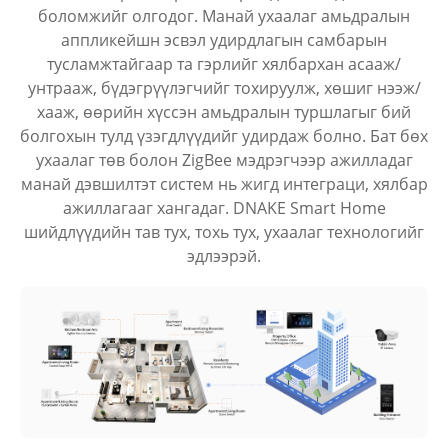
боломжийг олгодог. Манай ухаалаг амьдралын
аппликейшн эсвэл удирдлагын самбарын
тусламжтайгаар та гэрлийг хялбархан асааж/
унтрааж, бүдэгрүүлэгчийг тохируулж, хөшиг нээж/
хааж, өөрийн хүссэн амьдралын туршлагыг бий
болгохын тулд үзэгдлүүдийг удирдаж болно. Бат бөх
ухаалаг төв болон ZigBee мэдрэгчээр ажилладаг
манай дэвшилтэт систем нь жигд интеграци, хялбар
ажиллагааг хангадаг. DNAKE Smart Home
шийдлүүдийн тав тух, тохь тух, ухаалаг технологийг
эдлээрэй.