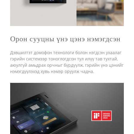
Орон сууцны үнэ цэнэ нэмэгдсэн
Дэвшилтэт домофон технологи болон нэгдсэн ухаалаг
гэрийн системээр тоноглогдсон тул илүү тав тухтай,
аюулгүй амьдрах орчныг бүрдүүлж, гэрийн үнэ цэнийг
нэмэгдүүлэхэд хувь нэмэр оруулж чадна.