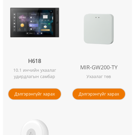
H618
MIR-GW200-TY
10.1 инчийн ухаалаг
удирдлагын самбар
Ухаалаг төв
Дэлгэрэнгүйг харах
Дэлгэрэнгүйг харах