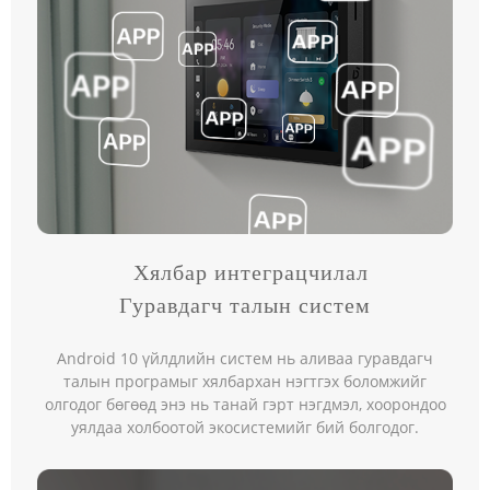
Хялбар интеграцчилал
Гуравдагч талын систем
Android 10 үйлдлийн систем нь аливаа гуравдагч
талын програмыг хялбархан нэгтгэх боломжийг
олгодог бөгөөд энэ нь танай гэрт нэгдмэл, хоорондоо
уялдаа холбоотой экосистемийг бий болгодог.