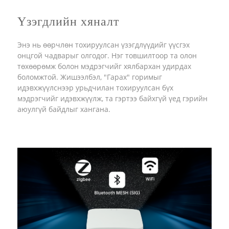
Үзэгдлийн хяналт
Энэ нь өөрчлөн тохируулсан үзэгдлүүдийг үүсгэх
онцгой чадварыг олгодог. Нэг товшилтоор та олон
төхөөрөмж болон мэдрэгчийг хялбархан удирдах
боломжтой. Жишээлбэл, "Гарах" горимыг
идэвхжүүлснээр урьдчилан тохируулсан бүх
мэдрэгчийг идэвхжүүлж, та гэртээ байхгүй үед гэрийн
аюулгүй байдлыг хангана.