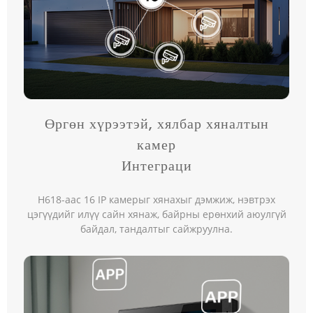
Өргөн хүрээтэй, хялбар хяналтын
камер
Интеграци
H618-аас 16 IP камерыг хянахыг дэмжиж, нэвтрэх
цэгүүдийг илүү сайн хянаж, байрны ерөнхий аюулгүй
байдал, тандалтыг сайжруулна.