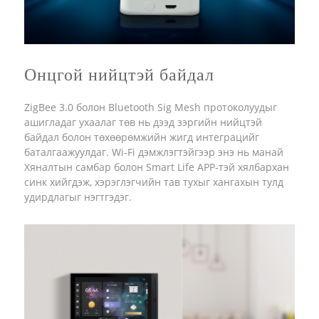
Онцгой нийцтэй байдал
ZigBee 3.0 болон Bluetooth Sig Mesh протоколуудыг
ашигладаг ухаалаг төв нь дээд зэргийн нийцтэй
байдал болон төхөөрөмжийн жигд интеграцийг
баталгаажуулдаг. Wi-Fi дэмжлэгтэйгээр энэ нь манай
Хяналтын самбар болон Smart Life APP-тэй хялбархан
синк хийгдэж, хэрэглэгчийн тав тухыг хангахын тулд
удирдлагыг нэгтгэдэг.