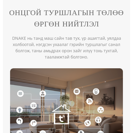
ОНЦГОЙ ТУРШЛАГЫН ТӨЛӨӨ
ӨРГӨН НИЙТЛЭЛ
DNAKE нь танд маш сайн тав тух, үр ашигтай, уялдаа
холбоотой, нэгдсэн ухаалаг гэрийн туршлагыг санал
болгож, таны амьдрах орон зайг илүү тохь тухтай,
тааламжтай болгоно.