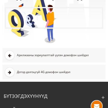
Арилжааны зориулалттай үүлэн домофон шийдэл
Дотор дэлгэцгүй 4G домофон шийдэл
БҮТЭЭГДЭХҮҮНҮҮД