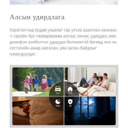
Алсын удирдлага
Хэрэглэгчид ердөө ухаалаг гар утсаа ашиглан хаанаас
ч гэрийн бүх төхөөрөмжөө алсаас хянах, удирдах, мөн
домофон холболтыг удирдах боломжтой бөгөөд энэ нь
сэтгэлийн амар амгалан, уян хатан байдлыг
нэмэгдүүлдэг.