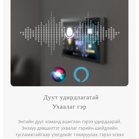
Дуут удирдлагатай
Ухаалаг гэр
Энгийн дуут команд ашиглан гэрээ удирдаарай.
Энэхүү дэвшилтэт ухаалаг гэрийн шийдлийн
тусламжтайгаар үзэгдлийг тохируулах, гэрэл эсвэл