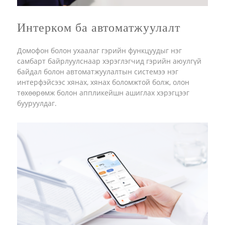
Интерком ба автоматжуулалт
Домофон болон ухаалаг гэрийн функцуудыг нэг
самбарт байрлуулснаар хэрэглэгчид гэрийн аюулгүй
байдал болон автоматжуулалтын системээ нэг
интерфэйсээс хянах, хянах боломжтой болж, олон
төхөөрөмж болон аппликейшн ашиглах хэрэгцээг
бууруулдаг.