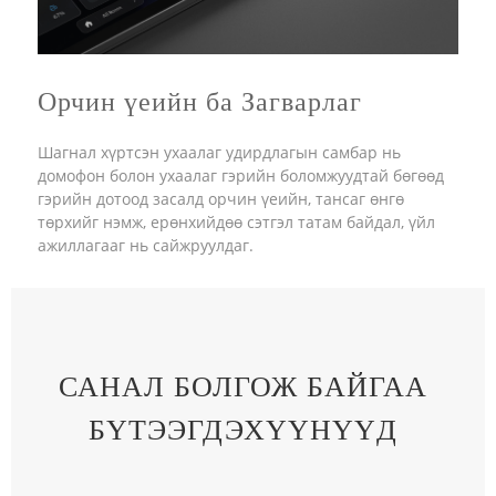
Орчин үеийн ба Загварлаг
Шагнал хүртсэн ухаалаг удирдлагын самбар нь
домофон болон ухаалаг гэрийн боломжуудтай бөгөөд
гэрийн дотоод засалд орчин үеийн, тансаг өнгө
төрхийг нэмж, ерөнхийдөө сэтгэл татам байдал, үйл
ажиллагааг нь сайжруулдаг.
САНАЛ БОЛГОЖ БАЙГАА
БҮТЭЭГДЭХҮҮНҮҮД