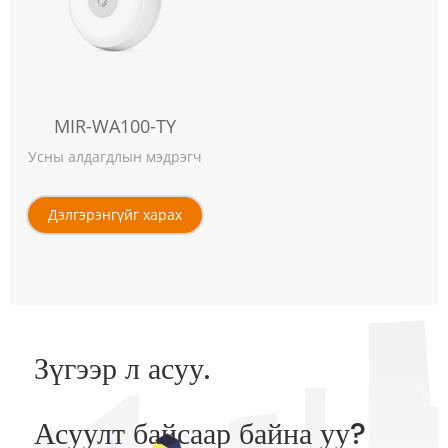
MIR-WA100-TY
Усны алдагдлын мэдрэгч
Дэлгэрэнгүйг харах
Зүгээр л асуу.
Асуулт байсаар байна уу?