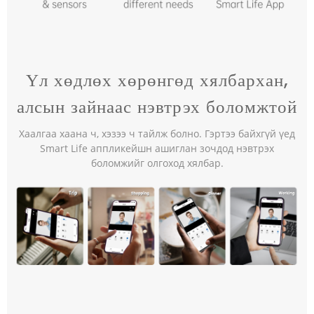
Үл хөдлөх хөрөнгөд хялбархан,
алсын зайнаас нэвтрэх боломжтой
Хаалгаа хаана ч, хэзээ ч тайлж болно. Гэртээ байхгүй үед
Smart Life аппликейшн ашиглан зочдод нэвтрэх
боломжийг олгоход хялбар.