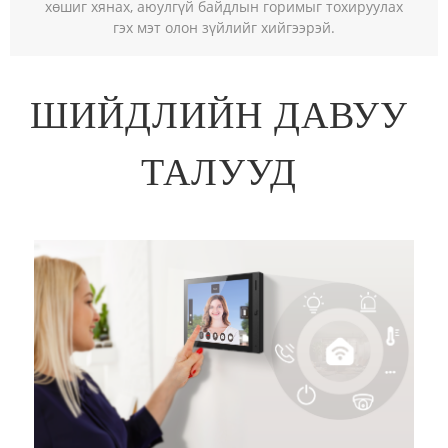
хөшиг хянах, аюулгүй байдлын горимыг тохируулах
гэх мэт олон зүйлийг хийгээрэй.
ШИЙДЛИЙН ДАВУУ
ТАЛУУД