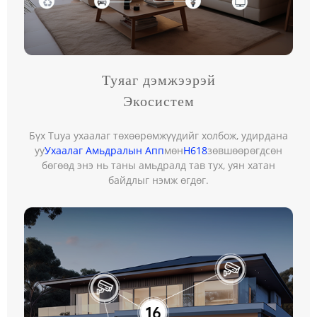
Туяаг дэмжээрэй
Экосистем
Бүх Tuya ухаалаг төхөөрөмжүүдийг холбож, удирдана
уу
Ухаалаг Амьдралын Апп
мөн
H618
зөвшөөрөгдсөн
бөгөөд энэ нь таны амьдралд тав тух, уян хатан
байдлыг нэмж өгдөг.