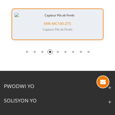
MIR-MC100-ZT5
Capteur Pòt ak Fenèt
PWODWI YO
SOLISYON YO