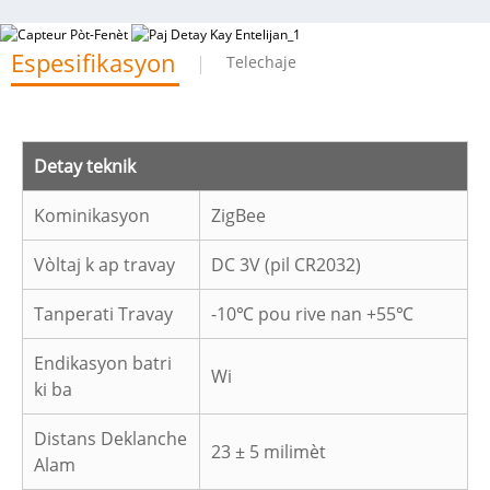
Espesifikasyon
Telechaje
Detay teknik
Kominikasyon
ZigBee
Vòltaj k ap travay
DC 3V (pil CR2032)
Tanperati Travay
-10℃ pou rive nan +55℃
Endikasyon batri
Wi
ki ba
Distans Deklanche
23 ± 5 milimèt
Alam