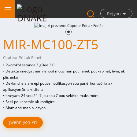
Rejyon
MIR-MC100-ZT5
Capteur Pòt ak Fenèt
• Pwotokòl estanda ZigBee 3.0
• Detekte imedyatman nenpòt mouvman pòt, fenèt, pòt kabinèt, tiwa, ak
plis ankò
• Deklanche alam epi pouse notifikasyon sou panèl kontwòl la ak
aplikasyon Smart Life la
• siveyans 24 sou 24, 7 jou sou 7 pou sekirite maksimòm
• Fasil pou enstale ak konfigire
• Alam anti-manipilasyon
Jwenn yon Pri