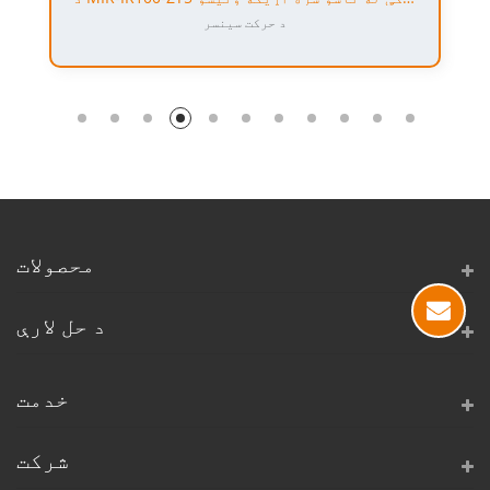
د حرکت سینسر
محصولات
د حل لارې
خدمت
شرکت