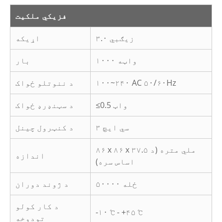
فزیکي ملکیت
زیګبي ۳.۰
اړیکه
۱۰۰۰ واټه
بار
۱۰۰~۲۴۰ AC ۵۰/۶۰Hz
د ننوتلو ځواک
≤0.5 واټ
د سټنډرډ ځواک
۳ سي ایچ
د کنټرول چینل
۸۶ x ۸۶ x ۳۷.۵ ملي متره (د
اندازه
اساس سره)
۵۰۰۰۰ ځله
د ژوند دوران
د کار کولو
-۱۰ ℃ - +۴۵ ℃
تودوخه