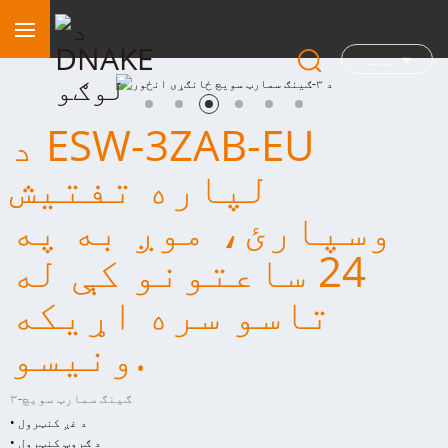
سیمه
د ESW-3ZAB-EU
لپاره تفتیش
وسپارئ، موږ به په
24 ساعتونو کې له
تاسو سره اړیکه
ونیسو.
۳-ګینګ سمارټ سویچ
• د غږ کنټرول
• د ګروپ کنټرول