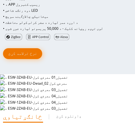
• د APP ریموټ کنټرول
• دوه رنګه شاخص LED
• میخانیکي چالان/بند سویچ
• د اوږد عمر لپاره د صفر کراس کولو محافظت
• لوی تڼۍ، روښانه کلیک - د 50,000 پریسونو لپاره جوړ شوی
نرخ ترلاسه کړئ
ځانګړتیاوې
ډاونلوډ کړئ