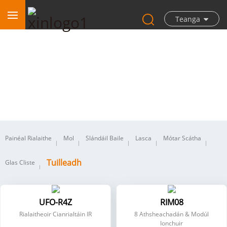
Teanga
Tuilleadh
Painéal Rialaithe
Mol
Slándáil Baile
Lasca
Mótar Scátha
Tuilleadh
Glas Cliste
UFO-R4Z
RIM08
Rialaitheoir Cianrialtáin IR
8 Athsheachadán & Modúl
Ionchuir