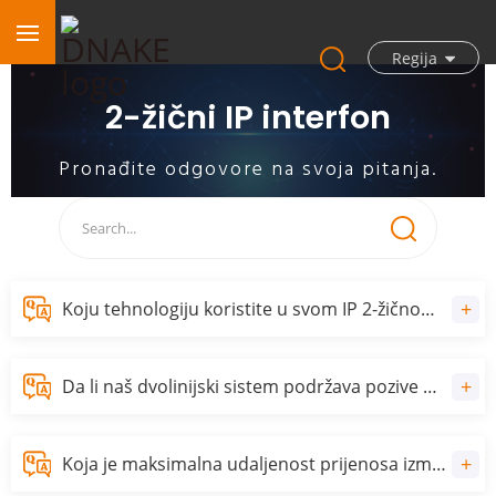
Regija
2-žični IP interfon
Pronađite odgovore na svoja pitanja.
Koju tehnologiju koristite u svom IP 2-žičnom sistemu?
Da li naš dvolinijski sistem podržava pozive putem mobilne aplikacije?
Koja je maksimalna udaljenost prijenosa između unutrašnje jedinice i dvožičnog sistemskog izolatora?