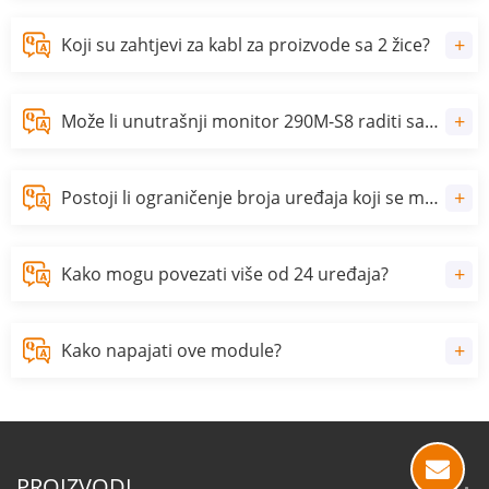
Koji su zahtjevi za kabl za proizvode sa 2 žice?
Može li unutrašnji monitor 290M-S8 raditi sa internim stanicama drugih marki?
Postoji li ograničenje broja uređaja koji se mogu povezati s ovim modulima?
Kako mogu povezati više od 24 uređaja?
Kako napajati ove module?
PROIZVODI